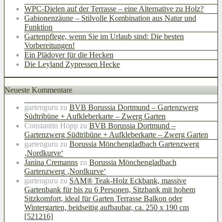
WPC-Dielen auf der Terrasse – eine Alternative zu Holz?
Gabionenzäune – Stilvolle Kombination aus Natur und
Funktion
Gartenpflege, wenn Sie im Urlaub sind: Die besten
Vorbereitungen!
Ein Plädoyer für die Hecken
Die Leyland Zypressen Hecke
Neueste Kommentare
gartenguru
zu
BVB Borussia Dortmund – Gartenzwerg
Südtribüne + Aufkleberkarte – Zwerg Garten
Constantin Hopp
zu
BVB Borussia Dortmund –
Gartenzwerg Südtribüne + Aufkleberkarte – Zwerg Garten
gartenguru
zu
Borussia Mönchengladbach Gartenzwerg
‚Nordkurve‘
Janina Cremanns
zu
Borussia Mönchengladbach
Gartenzwerg ‚Nordkurve‘
gartenguru
zu
SAM® Teak-Holz Eckbank, massive
Gartenbank für bis zu 6 Personen, Sitzbank mit hohem
Sitzkomfort, ideal für Garten Terrasse Balkon oder
Wintergarten, beidseitig aufbaubar, ca. 250 x 190 cm
[521216]