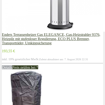
Enders Terrassenheizer Gas ELEGANCE, Gas-Heizstrahler 9376,
Heizpilz mit stufenloser Regulierung, ECO PLUS Brenner,
Transporträder, Umkippsicherung
193,55 €
inkl. 19% gesetzlicher MwSt.
Zuletzt aktualisiert am: 7. August 2026 22:31
Details
Preis prüfen bei
*