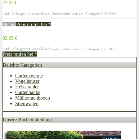
23,03 €
inkl. 19% gesetzlicher MwSt.
Zuletzt aktualisiert am: 7. August 2026 22:30
Details
Preis prüfen bei
*
83,95 €
inkl. 19% gesetzlicher MwSt.
Zuletzt aktualisiert am: 7. August 2026 18:25
Preis prüfen bei
*
Beliebte Kategorien
Gartenzwerge
Vogelhäuser
Heizstrahler
Gartenbänke
Mülltonnenboxen
Streuwagen
Unsere Buchempfehlung