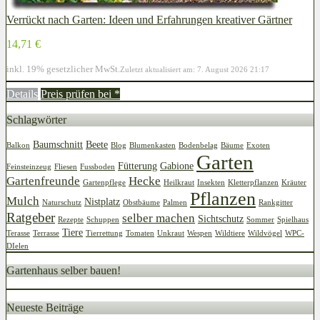
Verrückt nach Garten: Ideen und Erfahrungen kreativer Gärtner
14,71 €
inkl. 19% gesetzlicher MwSt.
Zuletzt aktualisiert am: 7. August 2026 21:17
Details
Preis prüfen bei
*
Schlagwörter
Baumschnitt
Beete
Balkon
Blog
Blumenkasten
Bodenbelag
Bäume
Exoten
Garten
Fütterung
Gabione
Feinsteinzeug
Fliesen
Fussboden
Gartenfreunde
Hecke
Gartenpflege
Heilkraut
Insekten
Kletterpflanzen
Kräuter
Pflanzen
Mulch
Nistplatz
Naturschutz
Obstbäume
Palmen
Rankgitter
Ratgeber
selber machen
Sichtschutz
Rezepte
Schuppen
Sommer
Spielhaus
Tiere
Terasse
Terrasse
Tierrettung
Tomaten
Unkraut
Wespen
Wildtiere
Wildvögel
WPC-
DIelen
Gartenhaus selber bauen!
Neueste Beiträge