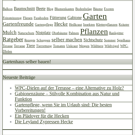
Baumschnitt
Beete
Balkon
Blog
Blumenkasten
Bodenbelag
Bäume
Exoten
Garten
Fütterung
Gabione
Feinsteinzeug
Fliesen
Fussboden
Gartenfreunde
Hecke
Gartenpflege
Heilkraut
Insekten
Kletterpflanzen
Kräuter
Pflanzen
Mulch
Nistplatz
Naturschutz
Obstbäume
Palmen
Rankgitter
Ratgeber
selber machen
Sichtschutz
Rezepte
Schuppen
Sommer
Spielhaus
Tiere
Terasse
Terrasse
Tierrettung
Tomaten
Unkraut
Wespen
Wildtiere
Wildvögel
WPC-
DIelen
Gartenhaus selber bauen!
Neueste Beiträge
WPC-Dielen auf der Terrasse – eine Alternative zu Holz?
Gabionenzäune – Stilvolle Kombination aus Natur und
Funktion
Gartenpflege, wenn Sie im Urlaub sind: Die besten
Vorbereitungen!
Ein Plädoyer für die Hecken
Die Leyland Zypressen Hecke