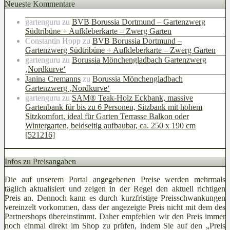
Neueste Kommentare
gartenguru
zu
BVB Borussia Dortmund – Gartenzwerg
Südtribüne + Aufkleberkarte – Zwerg Garten
Constantin Hopp
zu
BVB Borussia Dortmund –
Gartenzwerg Südtribüne + Aufkleberkarte – Zwerg Garten
gartenguru
zu
Borussia Mönchengladbach Gartenzwerg
‚Nordkurve‘
Janina Cremanns
zu
Borussia Mönchengladbach
Gartenzwerg ‚Nordkurve‘
gartenguru
zu
SAM® Teak-Holz Eckbank, massive
Gartenbank für bis zu 6 Personen, Sitzbank mit hohem
Sitzkomfort, ideal für Garten Terrasse Balkon oder
Wintergarten, beidseitig aufbaubar, ca. 250 x 190 cm
[521216]
Infos zu Preisangaben
Die auf unserem Portal angegebenen Preise werden mehrmals
täglich aktualisiert und zeigen in der Regel den aktuell richtigen
Preis an. Dennoch kann es durch kurzfristige Preisschwankungen
vereinzelt vorkommen, dass der angezeigte Preis nicht mit dem des
Partnershops übereinstimmt. Daher empfehlen wir den Preis immer
noch einmal direkt im Shop zu prüfen, indem Sie auf den „Preis