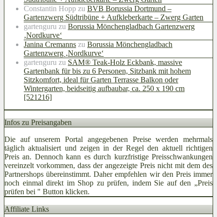
Constantin Hopp
zu
BVB Borussia Dortmund –
Gartenzwerg Südtribüne + Aufkleberkarte – Zwerg Garten
gartenguru
zu
Borussia Mönchengladbach Gartenzwerg
‚Nordkurve‘
Janina Cremanns
zu
Borussia Mönchengladbach
Gartenzwerg ‚Nordkurve‘
gartenguru
zu
SAM® Teak-Holz Eckbank, massive
Gartenbank für bis zu 6 Personen, Sitzbank mit hohem
Sitzkomfort, ideal für Garten Terrasse Balkon oder
Wintergarten, beidseitig aufbaubar, ca. 250 x 190 cm
[521216]
Infos zu Preisangaben
Die auf unserem Portal angegebenen Preise werden mehrmals
täglich aktualisiert und zeigen in der Regel den aktuell richtigen
Preis an. Dennoch kann es durch kurzfristige Preisschwankungen
vereinzelt vorkommen, dass der angezeigte Preis nicht mit dem des
Partnershops übereinstimmt. Daher empfehlen wir den Preis immer
noch einmal direkt im Shop zu prüfen, indem Sie auf den „Preis
prüfen bei
" Button klicken.
Affiliate Links