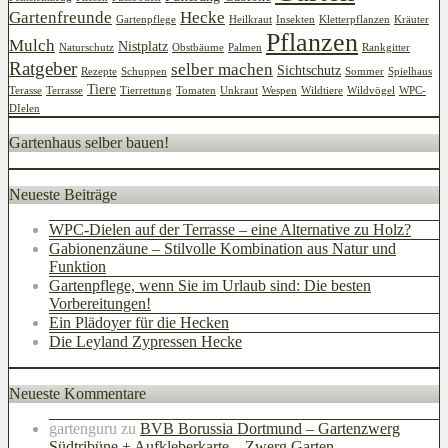
Gartenfreunde
Hecke
Gartenpflege
Heilkraut
Insekten
Kletterpflanzen
Kräuter
Pflanzen
Mulch
Nistplatz
Naturschutz
Obstbäume
Palmen
Rankgitter
Ratgeber
selber machen
Sichtschutz
Rezepte
Schuppen
Sommer
Spielhaus
Tiere
Terasse
Terrasse
Tierrettung
Tomaten
Unkraut
Wespen
Wildtiere
Wildvögel
WPC-
DIelen
Gartenhaus selber bauen!
Neueste Beiträge
WPC-Dielen auf der Terrasse – eine Alternative zu Holz?
Gabionenzäune – Stilvolle Kombination aus Natur und
Funktion
Gartenpflege, wenn Sie im Urlaub sind: Die besten
Vorbereitungen!
Ein Plädoyer für die Hecken
Die Leyland Zypressen Hecke
Neueste Kommentare
gartenguru
zu
BVB Borussia Dortmund – Gartenzwerg
Südtribüne + Aufkleberkarte – Zwerg Garten