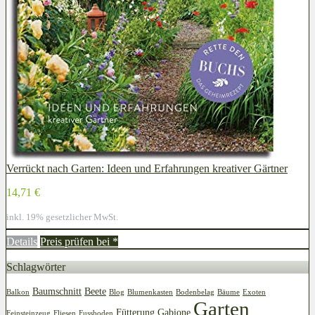
Verrückt nach Garten: Ideen und Erfahrungen kreativer Gärtner
14,71 €
inkl. 19% gesetzlicher MwSt.
Details
Preis prüfen bei
*
Schlagwörter
Baumschnitt
Beete
Balkon
Blog
Blumenkasten
Bodenbelag
Bäume
Exoten
Garten
Fütterung
Gabione
Feinsteinzeug
Fliesen
Fussboden