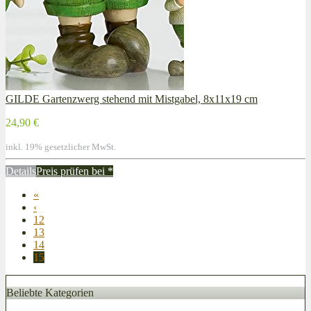
GILDE Gartenzwerg stehend mit Mistgabel, 8x11x19 cm
24,90 €
inkl. 19% gesetzlicher MwSt.
Details
Preis prüfen bei
*
«
‹
12
13
14
15
Beliebte Kategorien