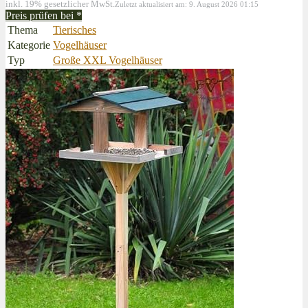
inkl. 19% gesetzlicher MwSt.
Zuletzt aktualisiert am: 9. August 2026 01:15
Preis prüfen bei
*
Thema
Tierisches
Kategorie
Vogelhäuser
Typ
Große XXL Vogelhäuser