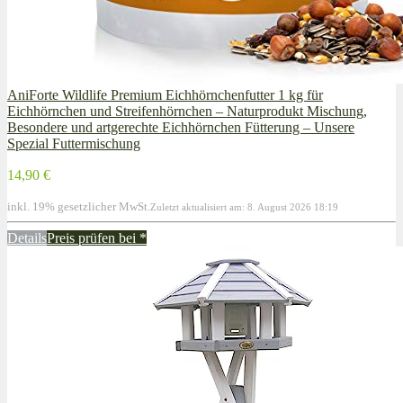
AniForte Wildlife Premium Eichhörnchenfutter 1 kg für
Eichhörnchen und Streifenhörnchen – Naturprodukt Mischung,
Besondere und artgerechte Eichhörnchen Fütterung – Unsere
Spezial Futtermischung
14,90 €
inkl. 19% gesetzlicher MwSt.
Zuletzt aktualisiert am: 8. August 2026 18:19
Details
Preis prüfen bei
*