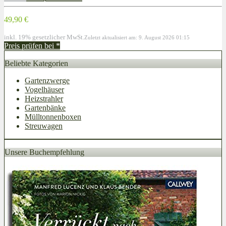
49,90 €
inkl. 19% gesetzlicher MwSt.
Zuletzt aktualisiert am: 9. August 2026 01:15
Preis prüfen bei
*
Beliebte Kategorien
Gartenzwerge
Vogelhäuser
Heizstrahler
Gartenbänke
Mülltonnenboxen
Streuwagen
Unsere Buchempfehlung