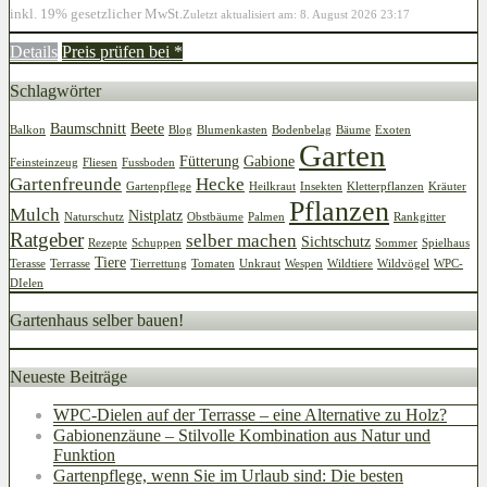
inkl. 19% gesetzlicher MwSt.
Zuletzt aktualisiert am: 8. August 2026 23:17
Details
Preis prüfen bei
*
Schlagwörter
Baumschnitt
Beete
Balkon
Blog
Blumenkasten
Bodenbelag
Bäume
Exoten
Garten
Fütterung
Gabione
Feinsteinzeug
Fliesen
Fussboden
Gartenfreunde
Hecke
Gartenpflege
Heilkraut
Insekten
Kletterpflanzen
Kräuter
Pflanzen
Mulch
Nistplatz
Naturschutz
Obstbäume
Palmen
Rankgitter
Ratgeber
selber machen
Sichtschutz
Rezepte
Schuppen
Sommer
Spielhaus
Tiere
Terasse
Terrasse
Tierrettung
Tomaten
Unkraut
Wespen
Wildtiere
Wildvögel
WPC-
DIelen
Gartenhaus selber bauen!
Neueste Beiträge
WPC-Dielen auf der Terrasse – eine Alternative zu Holz?
Gabionenzäune – Stilvolle Kombination aus Natur und
Funktion
Gartenpflege, wenn Sie im Urlaub sind: Die besten