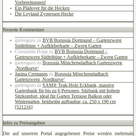
Vorbereitungen!
Ein Plädoyer für die Hecken
Die Leyland Zypressen Hecke
Neueste Kommentare
gartenguru
zu
BVB Borussia Dortmund – Gartenzwerg
Südtribüne + Aufkleberkarte – Zwerg Garten
Constantin Hopp
zu
BVB Borussia Dortmund –
Gartenzwerg Südtribüne + Aufkleberkarte – Zwerg Garten
gartenguru
zu
Borussia Mönchengladbach Gartenzwerg
‚Nordkurve‘
Janina Cremanns
zu
Borussia Mönchengladbach
Gartenzwerg ‚Nordkurve‘
gartenguru
zu
SAM® Teak-Holz Eckbank, massive
Gartenbank für bis zu 6 Personen, Sitzbank mit hohem
Sitzkomfort, ideal für Garten Terrasse Balkon oder
Wintergarten, beidseitig aufbaubar, ca. 250 x 190 cm
[521216]
Infos zu Preisangaben
Die auf unserem Portal angegebenen Preise werden mehrmals