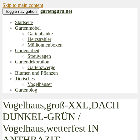
Skip to main content
gartenguru.net
Toggle navigation
Startseite
Gartenmöbel
Gartenbänke
Heizstrahler
Mülltonnenboxen
Gartenarbeit
Streuwagen
Gartendekoration
Gartenzwerge
Blumen und Pflanzen
Tierisches
Vogelhäuser
Gartenblog
Vogelhaus,groß-XXL,DACH
DUNKEL-GRÜN /
Vogelhaus,wetterfest IN
ANTHRAZIT