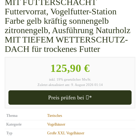
MIT FUTTERSCHACHT
Futtervorrat, Vogelfutter-Station
Farbe gelb kräftig sonnengelb
zitronengelb, Ausführung Naturholz
MIT TIEFEM WETTERSCHUTZ-
DACH für trockenes Futter
125,90 €
inkl. 19% gesetzlicher MwSt.
Zuletzt aktualisiert am: 9. August 2026 01:14
Preis prüfen bei
*
Thema
Tierisches
Kategorie
Vogelhäuser
Typ
Große XXL Vogelhäuser