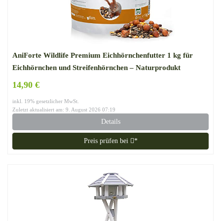
AniForte Wildlife Premium Eichhörnchenfutter 1 kg für
Eichhörnchen und Streifenhörnchen – Naturprodukt
Mischung, Besondere und artgerechte Eichhörnchen
14,90 €
Fütterung – Unsere Spezial Futtermischung
inkl. 19% gesetzlicher MwSt.
Zuletzt aktualisiert am: 9. August 2026 07:19
Details
Preis prüfen bei
*