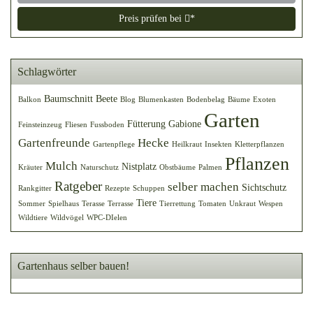
Preis prüfen bei
*
Schlagwörter
Baumschnitt
Beete
Balkon
Blog
Blumenkasten
Bodenbelag
Bäume
Exoten
Garten
Fütterung
Gabione
Feinsteinzeug
Fliesen
Fussboden
Gartenfreunde
Hecke
Gartenpflege
Heilkraut
Insekten
Kletterpflanzen
Pflanzen
Mulch
Nistplatz
Kräuter
Naturschutz
Obstbäume
Palmen
Ratgeber
selber machen
Sichtschutz
Rankgitter
Rezepte
Schuppen
Tiere
Sommer
Spielhaus
Terasse
Terrasse
Tierrettung
Tomaten
Unkraut
Wespen
Wildtiere
Wildvögel
WPC-DIelen
Gartenhaus selber bauen!