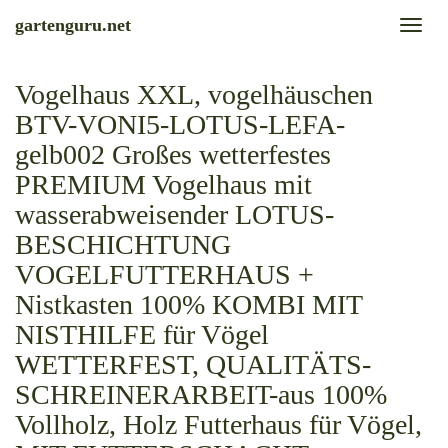
Skip
gartenguru.net
Toggl
to
naviga
main
content
Vogelhaus XXL, vogelhäuschen
BTV-VONI5-LOTUS-LEFA-
gelb002 Großes wetterfestes
PREMIUM Vogelhaus mit
wasserabweisender LOTUS-
BESCHICHTUNG
VOGELFUTTERHAUS +
Nistkasten 100% KOMBI MIT
NISTHILFE für Vögel
WETTERFEST, QUALITÄTS-
SCHREINERARBEIT-aus 100%
Vollholz, Holz Futterhaus für Vögel,