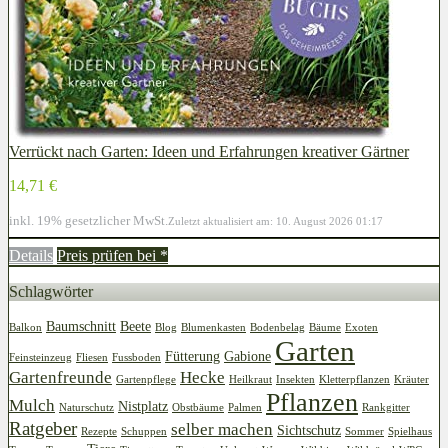
Verrückt nach Garten: Ideen und Erfahrungen kreativer Gärtner
14,71 €
inkl. 19% gesetzlicher MwSt.
Zuletzt aktualisiert am: 10. August 2026 01:17
Details
Preis prüfen bei
*
Schlagwörter
Baumschnitt
Beete
Balkon
Blog
Blumenkasten
Bodenbelag
Bäume
Exoten
Garten
Fütterung
Gabione
Feinsteinzeug
Fliesen
Fussboden
Gartenfreunde
Hecke
Gartenpflege
Heilkraut
Insekten
Kletterpflanzen
Kräuter
Pflanzen
Mulch
Nistplatz
Naturschutz
Obstbäume
Palmen
Rankgitter
Ratgeber
selber machen
Sichtschutz
Rezepte
Schuppen
Sommer
Spielhaus