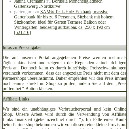
Janina Cremanns
zu
Borussia Mönchengladbach
Gartenzwerg ‚Nordkurve‘
gartenguru
zu
SAM® Teak-Holz Eckbank, massive
Gartenbank für bis zu 6 Personen, Sitzbank mit hohem
Sitzkomfort, ideal für Garten Terrasse Balkon oder
Wintergarten, beidseitig aufbaubar, ca. 250 x 190 cm
[521216]
Infos zu Preisangaben
Die auf unserem Portal angegebenen Preise werden mehrmals
täglich aktualisiert und zeigen in der Regel den aktuell richtigen
Preis an. Dennoch kann es durch kurzfristige Preisschwankungen
vereinzelt vorkommen, dass der angezeigte Preis nicht mit dem des
Partnershops übereinstimmt. Daher empfehlen wir den Preis immer
noch einmal direkt im Shop zu prüfen, indem Sie auf den „Preis
prüfen bei
" Button klicken.
Affiliate Links
Wir sind ein unabhängiges Verbraucherportal und kein Online
Shop. Unsere Arbeit wird durch die Verwendung von Affiliate
Links finanziert (gekennzeichnet durch *). Im Falle eines Kaufs
beim Partnershop bekommen wir von diesem eine kleine Provision.