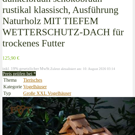
rustikal klassisch, Ausführung
Naturholz MIT TIEFEM
WETTERSCHUTZ-DACH für
trockenes Futter
125,90 €
inkl. 19% gesetzlicher MwSt.
Zuletzt aktualisiert am: 10. August 2026 03:14
Preis prüfen bei
*
Thema
Tierisches
Kategorie
Vogelhäuser
Typ
Große XXL Vogelhäuser