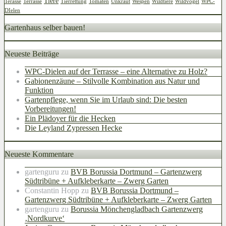
Tiere
Terasse
Terrasse
Tierrettung
Tomaten
Unkraut
Wespen
Wildtiere
Wildvögel
WPC-
DIelen
Gartenhaus selber bauen!
Neueste Beiträge
WPC-Dielen auf der Terrasse – eine Alternative zu Holz?
Gabionenzäune – Stilvolle Kombination aus Natur und
Funktion
Gartenpflege, wenn Sie im Urlaub sind: Die besten
Vorbereitungen!
Ein Plädoyer für die Hecken
Die Leyland Zypressen Hecke
Neueste Kommentare
gartenguru
zu
BVB Borussia Dortmund – Gartenzwerg
Südtribüne + Aufkleberkarte – Zwerg Garten
Constantin Hopp
zu
BVB Borussia Dortmund –
Gartenzwerg Südtribüne + Aufkleberkarte – Zwerg Garten
gartenguru
zu
Borussia Mönchengladbach Gartenzwerg
‚Nordkurve‘