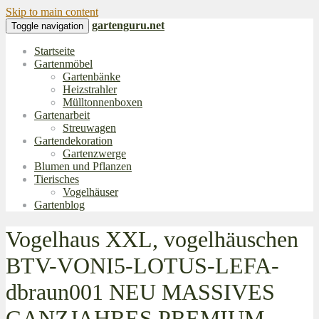
Skip to main content
gartenguru.net
Toggle navigation
Startseite
Gartenmöbel
Gartenbänke
Heizstrahler
Mülltonnenboxen
Gartenarbeit
Streuwagen
Gartendekoration
Gartenzwerge
Blumen und Pflanzen
Tierisches
Vogelhäuser
Gartenblog
Vogelhaus XXL, vogelhäuschen
BTV-VONI5-LOTUS-LEFA-
dbraun001 NEU MASSIVES
GANZJAHRES PREMIUM