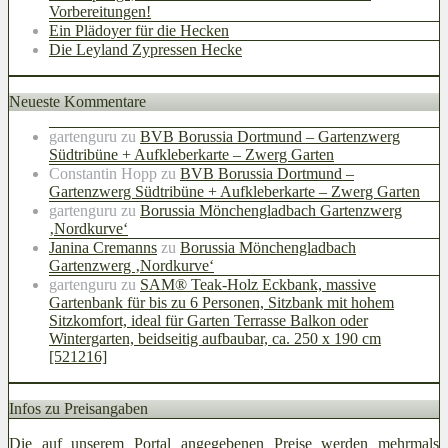
Vorbereitungen!
Ein Plädoyer für die Hecken
Die Leyland Zypressen Hecke
Neueste Kommentare
gartenguru
zu
BVB Borussia Dortmund – Gartenzwerg
Südtribüne + Aufkleberkarte – Zwerg Garten
Constantin Hopp
zu
BVB Borussia Dortmund –
Gartenzwerg Südtribüne + Aufkleberkarte – Zwerg Garten
gartenguru
zu
Borussia Mönchengladbach Gartenzwerg
‚Nordkurve‘
Janina Cremanns
zu
Borussia Mönchengladbach
Gartenzwerg ‚Nordkurve‘
gartenguru
zu
SAM® Teak-Holz Eckbank, massive
Gartenbank für bis zu 6 Personen, Sitzbank mit hohem
Sitzkomfort, ideal für Garten Terrasse Balkon oder
Wintergarten, beidseitig aufbaubar, ca. 250 x 190 cm
[521216]
Infos zu Preisangaben
Die auf unserem Portal angegebenen Preise werden mehrmals