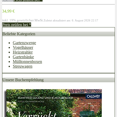
34,99 €
inkl. 19% gesetzlicher MwSt.
Zuletzt aktualisiert am: 6. August 2026 22:17
Preis prüfen bei
*
Beliebte Kategorien
Gartenzwerge
Vogelhäuser
Heizstrahler
Gartenbänke
Mülltonnenboxen
Streuwagen
Unsere Buchempfehlung