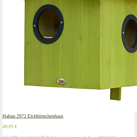
Habau 2972 Eichhörnchenhaus
49,95 €