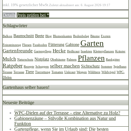
inkl. 19% gesetzlicher MwSt.
Zuletzt aktualisiert am: 6. August 2026 19:17
Details
Preis prüfen bei
*
Schlagwörter
Baumschnitt
Beete
Balkon
Blog
Blumenkasten
Bodenbelag
Bäume
Exoten
Garten
Fütterung
Gabione
Feinsteinzeug
Fliesen
Fussboden
Gartenfreunde
Hecke
Gartenpflege
Heilkraut
Insekten
Kletterpflanzen
Kräuter
Pflanzen
Mulch
Nistplatz
Naturschutz
Obstbäume
Palmen
Rankgitter
Ratgeber
selber machen
Sichtschutz
Rezepte
Schuppen
Sommer
Spielhaus
Tiere
Terasse
Terrasse
Tierrettung
Tomaten
Unkraut
Wespen
Wildtiere
Wildvögel
WPC-
DIelen
Gartenhaus selber bauen!
Neueste Beiträge
WPC-Dielen auf der Terrasse – eine Alternative zu Holz?
Gabionenzäune – Stilvolle Kombination aus Natur und
Funktion
Gartenpflege, wenn Sie im Urlaub sind: Die besten