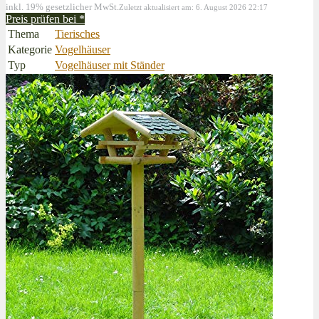
inkl. 19% gesetzlicher MwSt.
Zuletzt aktualisiert am: 6. August 2026 22:17
Preis prüfen bei
*
Thema
Tierisches
Kategorie
Vogelhäuser
Typ
Vogelhäuser mit Ständer