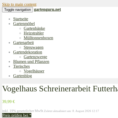
Skip to main content
gartenguru.net
Toggle navigation
Startseite
Gartenmöbel
Gartenbänke
Heizstrahler
Mülltonnenboxen
Gartenarbeit
Streuwagen
Gartendekoration
Gartenzwerge
Blumen und Pflanzen
Tierisches
Vogelhäuser
Gartenblog
Vogelhaus Schreinerarbeit Futter
39,99 €
inkl. 19% gesetzlicher MwSt.
Zuletzt aktualisiert am: 8. August 2026 12:17
Preis prüfen bei
*