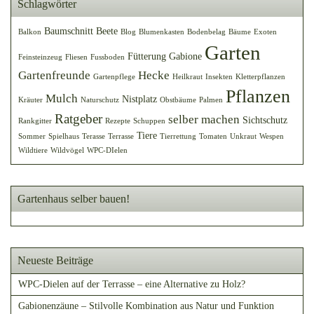
Schlagwörter
Baumschnitt
Beete
Balkon
Blog
Blumenkasten
Bodenbelag
Bäume
Exoten
Garten
Fütterung
Gabione
Feinsteinzeug
Fliesen
Fussboden
Gartenfreunde
Hecke
Gartenpflege
Heilkraut
Insekten
Kletterpflanzen
Pflanzen
Mulch
Nistplatz
Kräuter
Naturschutz
Obstbäume
Palmen
Ratgeber
selber machen
Sichtschutz
Rankgitter
Rezepte
Schuppen
Tiere
Sommer
Spielhaus
Terasse
Terrasse
Tierrettung
Tomaten
Unkraut
Wespen
Wildtiere
Wildvögel
WPC-DIelen
Gartenhaus selber bauen!
Neueste Beiträge
WPC-Dielen auf der Terrasse – eine Alternative zu Holz?
Gabionenzäune – Stilvolle Kombination aus Natur und Funktion