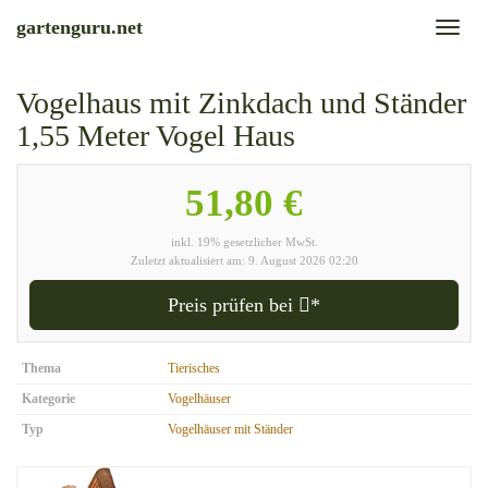
Skip
gartenguru.net
Toggl
to
naviga
main
content
Vogelhaus mit Zinkdach und Ständer
1,55 Meter Vogel Haus
51,80 €
inkl. 19% gesetzlicher MwSt.
Zuletzt aktualisiert am: 9. August 2026 02:20
Preis prüfen bei
*
Thema
Tierisches
Kategorie
Vogelhäuser
Typ
Vogelhäuser mit Ständer