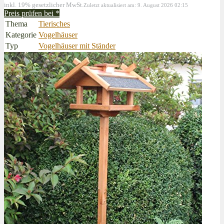
inkl. 19% gesetzlicher MwSt.
Zuletzt aktualisiert am: 9. August 2026 02:15
Preis prüfen bei
*
Thema
Tierisches
Kategorie
Vogelhäuser
Typ
Vogelhäuser mit Ständer