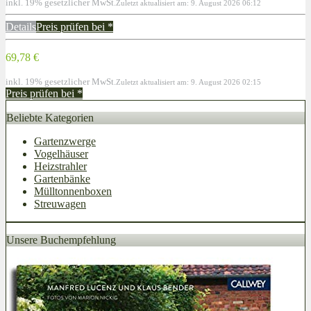
inkl. 19% gesetzlicher MwSt.
Zuletzt aktualisiert am: 9. August 2026 06:12
Details
Preis prüfen bei
*
69,78 €
inkl. 19% gesetzlicher MwSt.
Zuletzt aktualisiert am: 9. August 2026 02:15
Preis prüfen bei
*
Beliebte Kategorien
Gartenzwerge
Vogelhäuser
Heizstrahler
Gartenbänke
Mülltonnenboxen
Streuwagen
Unsere Buchempfehlung