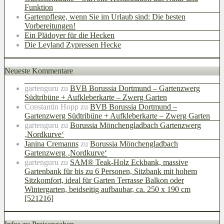
Funktion
Gartenpflege, wenn Sie im Urlaub sind: Die besten
Vorbereitungen!
Ein Plädoyer für die Hecken
Die Leyland Zypressen Hecke
Neueste Kommentare
gartenguru
zu
BVB Borussia Dortmund – Gartenzwerg
Südtribüne + Aufkleberkarte – Zwerg Garten
Constantin Hopp
zu
BVB Borussia Dortmund –
Gartenzwerg Südtribüne + Aufkleberkarte – Zwerg Garten
gartenguru
zu
Borussia Mönchengladbach Gartenzwerg
‚Nordkurve‘
Janina Cremanns
zu
Borussia Mönchengladbach
Gartenzwerg ‚Nordkurve‘
gartenguru
zu
SAM® Teak-Holz Eckbank, massive
Gartenbank für bis zu 6 Personen, Sitzbank mit hohem
Sitzkomfort, ideal für Garten Terrasse Balkon oder
Wintergarten, beidseitig aufbaubar, ca. 250 x 190 cm
[521216]