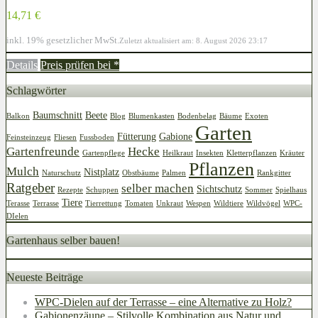
14,71 €
inkl. 19% gesetzlicher MwSt.
Zuletzt aktualisiert am: 8. August 2026 23:17
Details
Preis prüfen bei
*
Schlagwörter
Baumschnitt
Beete
Balkon
Blog
Blumenkasten
Bodenbelag
Bäume
Exoten
Garten
Fütterung
Gabione
Feinsteinzeug
Fliesen
Fussboden
Gartenfreunde
Hecke
Gartenpflege
Heilkraut
Insekten
Kletterpflanzen
Kräuter
Pflanzen
Mulch
Nistplatz
Naturschutz
Obstbäume
Palmen
Rankgitter
Ratgeber
selber machen
Sichtschutz
Rezepte
Schuppen
Sommer
Spielhaus
Tiere
Terasse
Terrasse
Tierrettung
Tomaten
Unkraut
Wespen
Wildtiere
Wildvögel
WPC-
DIelen
Gartenhaus selber bauen!
Neueste Beiträge
WPC-Dielen auf der Terrasse – eine Alternative zu Holz?
Gabionenzäune – Stilvolle Kombination aus Natur und