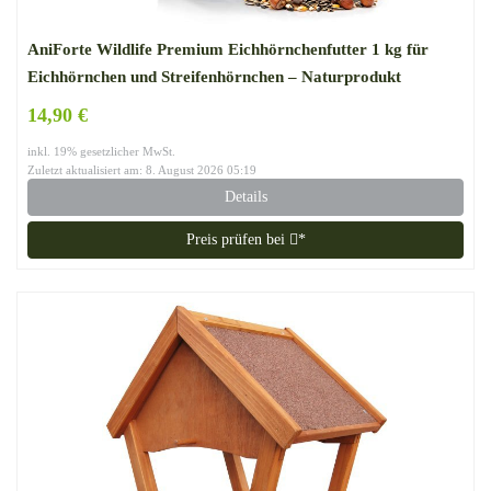
AniForte Wildlife Premium Eichhörnchenfutter 1 kg für
Eichhörnchen und Streifenhörnchen – Naturprodukt
Mischung, Besondere und artgerechte Eichhörnchen
14,90 €
Fütterung – Unsere Spezial Futtermischung
inkl. 19% gesetzlicher MwSt.
Zuletzt aktualisiert am: 8. August 2026 05:19
Details
Preis prüfen bei
*