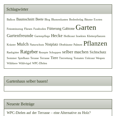
Schlagwörter
Baumschnitt
Beete
Balkon
Blog
Blumenkasten
Bodenbelag
Bäume
Exoten
Garten
Fütterung
Gabione
Feinsteinzeug
Fliesen
Fussboden
Gartenfreunde
Hecke
Gartenpflege
Heilkraut
Insekten
Kletterpflanzen
Pflanzen
Mulch
Nistplatz
Kräuter
Naturschutz
Obstbäume
Palmen
Ratgeber
selber machen
Sichtschutz
Rankgitter
Rezepte
Schuppen
Tiere
Sommer
Spielhaus
Terasse
Terrasse
Tierrettung
Tomaten
Unkraut
Wespen
Wildtiere
Wildvögel
WPC-DIelen
Gartenhaus selber bauen!
Neueste Beiträge
WPC-Dielen auf der Terrasse – eine Alternative zu Holz?