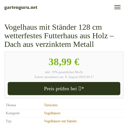
Skip
gartenguru.net
Toggl
to
naviga
main
content
Vogelhaus mit Ständer 128 cm
wetterfestes Futterhaus aus Holz –
Dach aus verzinktem Metall
38,99 €
inkl. 19% gesetzlicher MwSt.
Zuletzt aktualisiert am: 8. August 2026 00:17
Preis prüfen bei
*
Thema
Tierisches
Kategorie
Vogelhäuser
Typ
Vogelhäuser mit Ständer