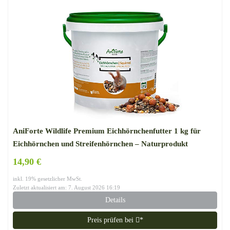
AniForte Wildlife Premium Eichhörnchenfutter 1 kg für
Eichhörnchen und Streifenhörnchen – Naturprodukt
Mischung, Besondere und artgerechte Eichhörnchen
14,90 €
Fütterung – Unsere Spezial Futtermischung
inkl. 19% gesetzlicher MwSt.
Zuletzt aktualisiert am: 7. August 2026 16:19
Details
Preis prüfen bei
*