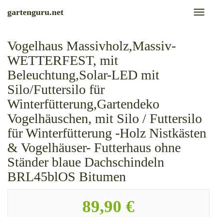
Skip
gartenguru.net
Toggl
to
naviga
main
content
Vogelhaus Massivholz,Massiv-
WETTERFEST, mit
Beleuchtung,Solar-LED mit
Silo/Futtersilo für
Winterfütterung,Gartendeko
Vogelhäuschen, mit Silo / Futtersilo
für Winterfütterung -Holz Nistkästen
& Vogelhäuser- Futterhaus ohne
Ständer blaue Dachschindeln
BRL45blOS Bitumen
89,90 €