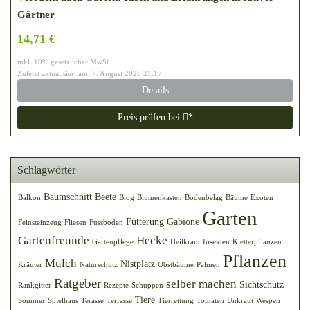
Gärtner
14,71 €
inkl. 19% gesetzlicher MwSt.
Zuletzt aktualisiert am: 7. August 2026 21:17
Details
Preis prüfen bei
*
Schlagwörter
Baumschnitt
Beete
Balkon
Blog
Blumenkasten
Bodenbelag
Bäume
Exoten
Garten
Fütterung
Gabione
Feinsteinzeug
Fliesen
Fussboden
Gartenfreunde
Hecke
Gartenpflege
Heilkraut
Insekten
Kletterpflanzen
Pflanzen
Mulch
Nistplatz
Kräuter
Naturschutz
Obstbäume
Palmen
Ratgeber
selber machen
Sichtschutz
Rankgitter
Rezepte
Schuppen
Tiere
Sommer
Spielhaus
Terasse
Terrasse
Tierrettung
Tomaten
Unkraut
Wespen