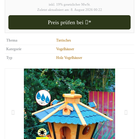
inkl. 19% gesetzlicher MwSt.
Zuletzt aktualisiert am: 8. August 2026 00:22
Preis prüfen bei
*
Thema
Tierisches
Kategorie
Vogelhäuser
Typ
Holz Vogelhäuser