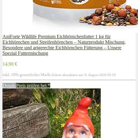
AniForte Wildlife Premium Eichhörnchenfutter 1 kg für
Eichhörnchen und Streifenhörnchen – Naturprodukt Mischung,
Besondere und artgerechte Eichhörnchen Fütterung – Unsere
Spezial Futtermischung
14,90 €
inkl. 19% gesetzlicher MwSt.
Zuletzt aktualisiert am: 8. August 2026 05:19
Details
Preis prüfen bei
*