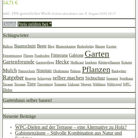
14,71 €
inkl. 19% gesetzlicher MwSt.
Zuletzt aktualisiert am: 8. August 2026 10:17
Details
Preis prüfen bei
*
Schlagwörter
Baumschnitt
Beete
Balkon
Blog
Blumenkasten
Bodenbelag
Bäume
Exoten
Garten
Fütterung
Gabione
Feinsteinzeug
Fliesen
Fussboden
Gartenfreunde
Hecke
Gartenpflege
Heilkraut
Insekten
Kletterpflanzen
Kräuter
Pflanzen
Mulch
Nistplatz
Naturschutz
Obstbäume
Palmen
Rankgitter
Ratgeber
selber machen
Sichtschutz
Rezepte
Schuppen
Sommer
Spielhaus
Tiere
Terasse
Terrasse
Tierrettung
Tomaten
Unkraut
Wespen
Wildtiere
Wildvögel
WPC-
DIelen
Gartenhaus selber bauen!
Neueste Beiträge
WPC-Dielen auf der Terrasse – eine Alternative zu Holz?
Gabionenzäune – Stilvolle Kombination aus Natur und