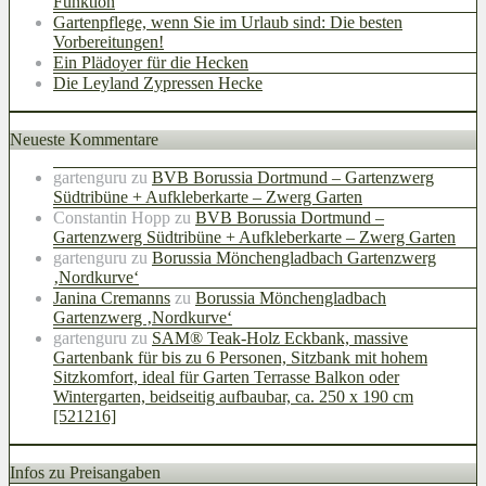
Funktion
Gartenpflege, wenn Sie im Urlaub sind: Die besten
Vorbereitungen!
Ein Plädoyer für die Hecken
Die Leyland Zypressen Hecke
Neueste Kommentare
gartenguru
zu
BVB Borussia Dortmund – Gartenzwerg
Südtribüne + Aufkleberkarte – Zwerg Garten
Constantin Hopp
zu
BVB Borussia Dortmund –
Gartenzwerg Südtribüne + Aufkleberkarte – Zwerg Garten
gartenguru
zu
Borussia Mönchengladbach Gartenzwerg
‚Nordkurve‘
Janina Cremanns
zu
Borussia Mönchengladbach
Gartenzwerg ‚Nordkurve‘
gartenguru
zu
SAM® Teak-Holz Eckbank, massive
Gartenbank für bis zu 6 Personen, Sitzbank mit hohem
Sitzkomfort, ideal für Garten Terrasse Balkon oder
Wintergarten, beidseitig aufbaubar, ca. 250 x 190 cm
[521216]
Infos zu Preisangaben