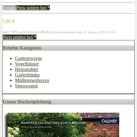
Details
Preis prüfen bei
*
5,95 €
inkl. 19% gesetzlicher MwSt.
Zuletzt aktualisiert am: 8. August 2026 13:14
Preis prüfen bei
*
Beliebte Kategorien
Gartenzwerge
Vogelhäuser
Heizstrahler
Gartenbänke
Mülltonnenboxen
Streuwagen
Unsere Buchempfehlung