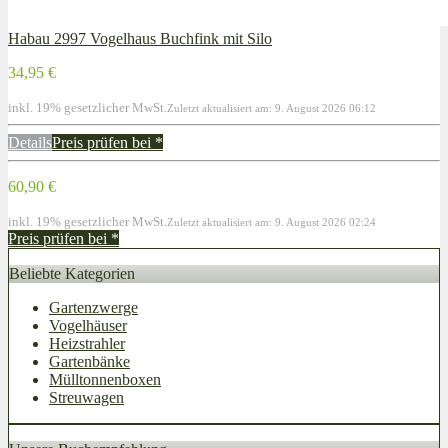
Habau 2997 Vogelhaus Buchfink mit Silo
34,95 €
inkl. 19% gesetzlicher MwSt.
Zuletzt aktualisiert am: 9. August 2026 06:12
Details
Preis prüfen bei
*
60,90 €
inkl. 19% gesetzlicher MwSt.
Zuletzt aktualisiert am: 9. August 2026 02:24
Preis prüfen bei
*
Beliebte Kategorien
Gartenzwerge
Vogelhäuser
Heizstrahler
Gartenbänke
Mülltonnenboxen
Streuwagen