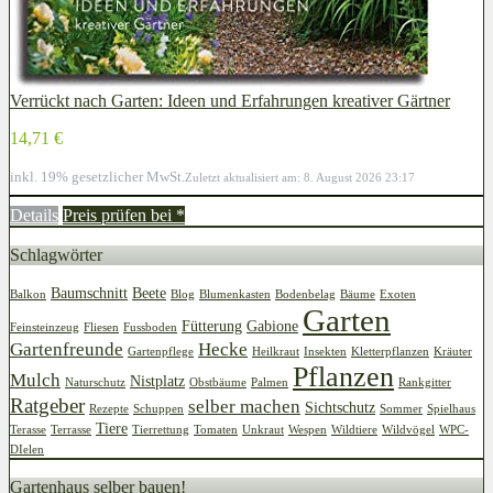
Verrückt nach Garten: Ideen und Erfahrungen kreativer Gärtner
14,71 €
inkl. 19% gesetzlicher MwSt.
Zuletzt aktualisiert am: 8. August 2026 23:17
Details
Preis prüfen bei
*
Schlagwörter
Baumschnitt
Beete
Balkon
Blog
Blumenkasten
Bodenbelag
Bäume
Exoten
Garten
Fütterung
Gabione
Feinsteinzeug
Fliesen
Fussboden
Gartenfreunde
Hecke
Gartenpflege
Heilkraut
Insekten
Kletterpflanzen
Kräuter
Pflanzen
Mulch
Nistplatz
Naturschutz
Obstbäume
Palmen
Rankgitter
Ratgeber
selber machen
Sichtschutz
Rezepte
Schuppen
Sommer
Spielhaus
Tiere
Terasse
Terrasse
Tierrettung
Tomaten
Unkraut
Wespen
Wildtiere
Wildvögel
WPC-
DIelen
Gartenhaus selber bauen!