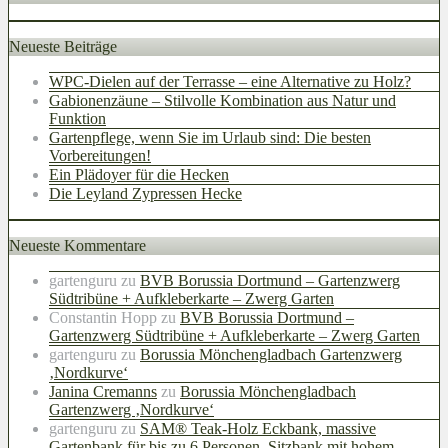
Neueste Beiträge
WPC-Dielen auf der Terrasse – eine Alternative zu Holz?
Gabionenzäune – Stilvolle Kombination aus Natur und
Funktion
Gartenpflege, wenn Sie im Urlaub sind: Die besten
Vorbereitungen!
Ein Plädoyer für die Hecken
Die Leyland Zypressen Hecke
Neueste Kommentare
gartenguru
zu
BVB Borussia Dortmund – Gartenzwerg
Südtribüne + Aufkleberkarte – Zwerg Garten
Constantin Hopp
zu
BVB Borussia Dortmund –
Gartenzwerg Südtribüne + Aufkleberkarte – Zwerg Garten
gartenguru
zu
Borussia Mönchengladbach Gartenzwerg
‚Nordkurve‘
Janina Cremanns
zu
Borussia Mönchengladbach
Gartenzwerg ‚Nordkurve‘
gartenguru
zu
SAM® Teak-Holz Eckbank, massive
Gartenbank für bis zu 6 Personen, Sitzbank mit hohem