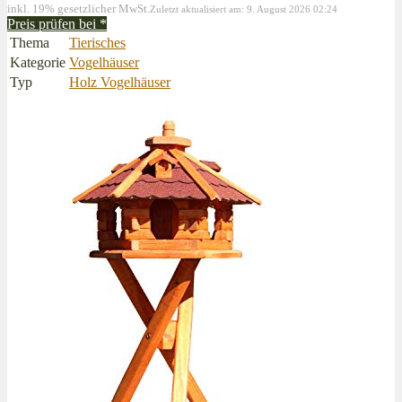
inkl. 19% gesetzlicher MwSt.
Zuletzt aktualisiert am: 9. August 2026 02:24
Preis prüfen bei
*
Thema
Tierisches
Kategorie
Vogelhäuser
Typ
Holz Vogelhäuser