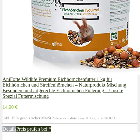
AniForte Wildlife Premium Eichhörnchenfutter 1 kg für
Eichhörnchen und Streifenhörnchen – Naturprodukt Mischung,
Besondere und artgerechte Eichhörnchen Fütterung – Unsere
Spezial Futtermischung
14,90 €
inkl. 19% gesetzlicher MwSt.
Zuletzt aktualisiert am: 9. August 2026 07:19
Details
Preis prüfen bei
*