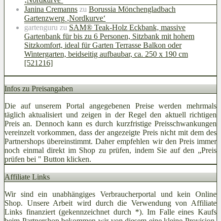
Janina Cremanns
zu
Borussia Mönchengladbach
Gartenzwerg ‚Nordkurve‘
gartenguru
zu
SAM® Teak-Holz Eckbank, massive
Gartenbank für bis zu 6 Personen, Sitzbank mit hohem
Sitzkomfort, ideal für Garten Terrasse Balkon oder
Wintergarten, beidseitig aufbaubar, ca. 250 x 190 cm
[521216]
Infos zu Preisangaben
Die auf unserem Portal angegebenen Preise werden mehrmals
täglich aktualisiert und zeigen in der Regel den aktuell richtigen
Preis an. Dennoch kann es durch kurzfristige Preisschwankungen
vereinzelt vorkommen, dass der angezeigte Preis nicht mit dem des
Partnershops übereinstimmt. Daher empfehlen wir den Preis immer
noch einmal direkt im Shop zu prüfen, indem Sie auf den „Preis
prüfen bei
" Button klicken.
Affiliate Links
Wir sind ein unabhängiges Verbraucherportal und kein Online
Shop. Unsere Arbeit wird durch die Verwendung von Affiliate
Links finanziert (gekennzeichnet durch *). Im Falle eines Kaufs
beim Partnershop bekommen wir von diesem eine kleine Provision.