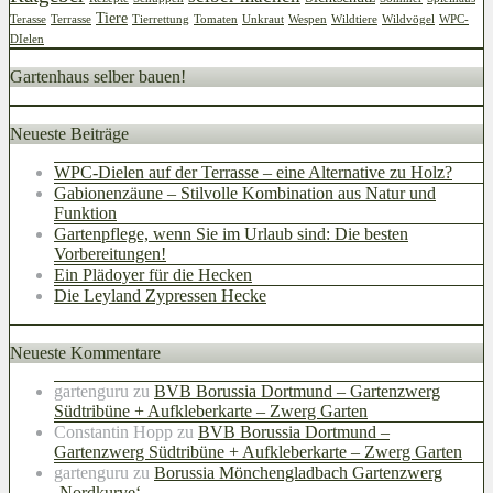
Tiere
Terasse
Terrasse
Tierrettung
Tomaten
Unkraut
Wespen
Wildtiere
Wildvögel
WPC-
DIelen
Gartenhaus selber bauen!
Neueste Beiträge
WPC-Dielen auf der Terrasse – eine Alternative zu Holz?
Gabionenzäune – Stilvolle Kombination aus Natur und
Funktion
Gartenpflege, wenn Sie im Urlaub sind: Die besten
Vorbereitungen!
Ein Plädoyer für die Hecken
Die Leyland Zypressen Hecke
Neueste Kommentare
gartenguru
zu
BVB Borussia Dortmund – Gartenzwerg
Südtribüne + Aufkleberkarte – Zwerg Garten
Constantin Hopp
zu
BVB Borussia Dortmund –
Gartenzwerg Südtribüne + Aufkleberkarte – Zwerg Garten
gartenguru
zu
Borussia Mönchengladbach Gartenzwerg
‚Nordkurve‘