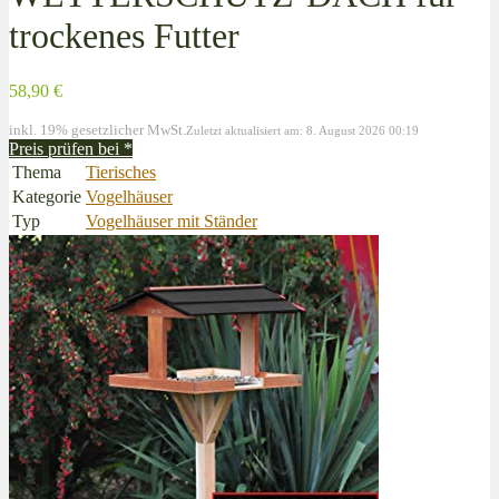
trockenes Futter
58,90 €
inkl. 19% gesetzlicher MwSt.
Zuletzt aktualisiert am: 8. August 2026 00:19
Preis prüfen bei
*
Thema
Tierisches
Kategorie
Vogelhäuser
Typ
Vogelhäuser mit Ständer