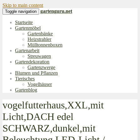
Skip to main content
gartenguru.net
Toggle navigation
Startseite
Gartenmöbel
Gartenbänke
Heizstrahler
Mülltonnenboxen
Gartenarbeit
Streuwagen
Gartendekoration
Gartenzwerge
Blumen und Pflanzen
Tierisches
Vogelhäuser
Gartenblog
vogelfutterhaus,XXL,mit
Licht,DACH edel
SCHWARZ,dunkel,mit
Beleuchtung,LED-Licht /