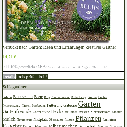
Verrückt nach Garten: Ideen und Erfahrungen kreativer Gärtner
14,71 €
inkl. 19% gesetzlicher MwSt.
Zuletzt aktualisiert am: 8. August 2026 10:17
Details
Preis prüfen bei
*
Schlagwörter
Baumschnitt
Beete
Balkon
Blog
Blumenkasten
Bodenbelag
Bäume
Exoten
Garten
Fütterung
Gabione
Feinsteinzeug
Fliesen
Fussboden
Gartenfreunde
Hecke
Gartenpflege
Heilkraut
Insekten
Kletterpflanzen
Kräuter
Pflanzen
Mulch
Nistplatz
Naturschutz
Obstbäume
Palmen
Rankgitter
Ratgeber
selber machen
Sichtschutz
Rezepte
Schuppen
Sommer
Spielhaus