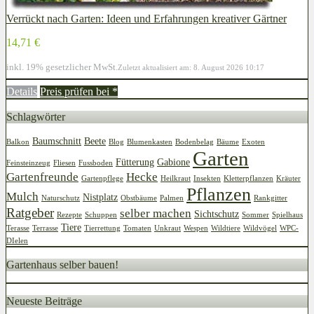
Verrückt nach Garten: Ideen und Erfahrungen kreativer Gärtner
14,71 €
inkl. 19% gesetzlicher MwSt.
Zuletzt aktualisiert am: 8. August 2026 10:17
Details
Preis prüfen bei
*
Schlagwörter
Baumschnitt
Beete
Balkon
Blog
Blumenkasten
Bodenbelag
Bäume
Exoten
Garten
Fütterung
Gabione
Feinsteinzeug
Fliesen
Fussboden
Gartenfreunde
Hecke
Gartenpflege
Heilkraut
Insekten
Kletterpflanzen
Kräuter
Pflanzen
Mulch
Nistplatz
Naturschutz
Obstbäume
Palmen
Rankgitter
Ratgeber
selber machen
Sichtschutz
Rezepte
Schuppen
Sommer
Spielhaus
Tiere
Terasse
Terrasse
Tierrettung
Tomaten
Unkraut
Wespen
Wildtiere
Wildvögel
WPC-
DIelen
Gartenhaus selber bauen!
Neueste Beiträge