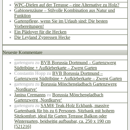
WPC-Dielen auf der Terrasse – eine Alternative zu Holz?
Gabionenzäune – Stilvolle Kombination aus Natur und
Funktion
Gartenpflege, wenn Sie im Urlaub sind: Die besten
Vorbereitungen!
Ein Plädoyer für die Hecken
Die Leyland Zypressen Hecke
Neueste Kommentare
gartenguru
zu
BVB Borussia Dortmund – Gartenzwerg
Südtribüne + Aufkleberkarte – Zwerg Garten
Constantin Hopp
zu
BVB Borussia Dortmund –
Gartenzwerg Südtribüne + Aufkleberkarte – Zwerg Garten
gartenguru
zu
Borussia Mönchengladbach Gartenzwerg
‚Nordkurve‘
Janina Cremanns
zu
Borussia Mönchengladbach
Gartenzwerg ‚Nordkurve‘
gartenguru
zu
SAM® Teak-Holz Eckbank, massive
Gartenbank für bis zu 6 Personen, Sitzbank mit hohem
Sitzkomfort, ideal für Garten Terrasse Balkon oder
Wintergarten, beidseitig aufbaubar, ca. 250 x 190 cm
[521216]