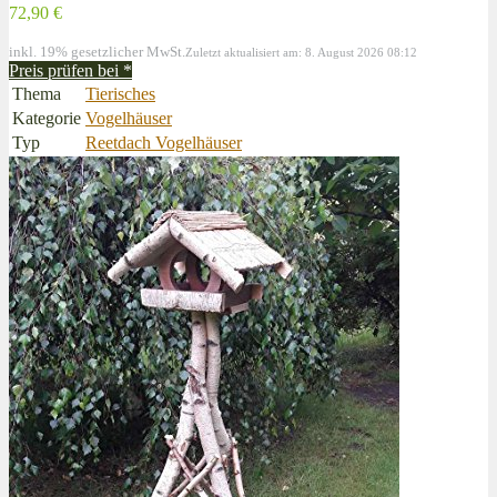
72,90 €
inkl. 19% gesetzlicher MwSt.
Zuletzt aktualisiert am: 8. August 2026 08:12
Preis prüfen bei
*
Thema
Tierisches
Kategorie
Vogelhäuser
Typ
Reetdach Vogelhäuser