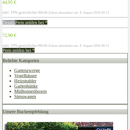
44,95 €
inkl. 19% gesetzlicher MwSt.
Zuletzt aktualisiert am: 8. August 2026 04:12
Details
Preis prüfen bei
*
72,90 €
inkl. 19% gesetzlicher MwSt.
Zuletzt aktualisiert am: 8. August 2026 08:12
Preis prüfen bei
*
Beliebte Kategorien
Gartenzwerge
Vogelhäuser
Heizstrahler
Gartenbänke
Mülltonnenboxen
Streuwagen
Unsere Buchempfehlung