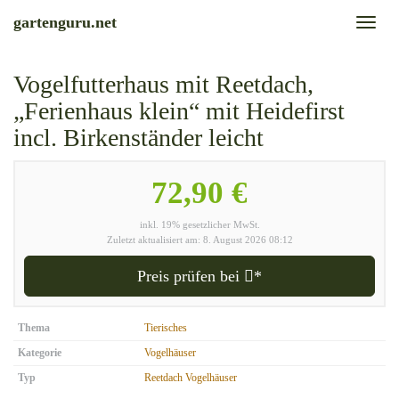
Skip
gartenguru.net
Toggl
to
naviga
main
content
Vogelfutterhaus mit Reetdach,
„Ferienhaus klein“ mit Heidefirst
incl. Birkenständer leicht
72,90 €
inkl. 19% gesetzlicher MwSt.
Zuletzt aktualisiert am: 8. August 2026 08:12
Preis prüfen bei
*
Thema
Tierisches
Kategorie
Vogelhäuser
Typ
Reetdach Vogelhäuser