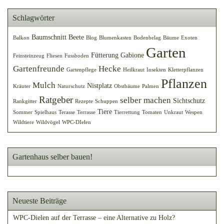
Schlagwörter
Baumschnitt
Beete
Balkon
Blog
Blumenkasten
Bodenbelag
Bäume
Exoten
Garten
Fütterung
Gabione
Feinsteinzeug
Fliesen
Fussboden
Gartenfreunde
Hecke
Gartenpflege
Heilkraut
Insekten
Kletterpflanzen
Pflanzen
Mulch
Nistplatz
Kräuter
Naturschutz
Obstbäume
Palmen
Ratgeber
selber machen
Sichtschutz
Rankgitter
Rezepte
Schuppen
Tiere
Sommer
Spielhaus
Terasse
Terrasse
Tierrettung
Tomaten
Unkraut
Wespen
Wildtiere
Wildvögel
WPC-DIelen
Gartenhaus selber bauen!
Neueste Beiträge
WPC-Dielen auf der Terrasse – eine Alternative zu Holz?