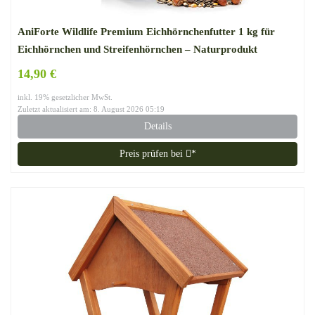
AniForte Wildlife Premium Eichhörnchenfutter 1 kg für
Eichhörnchen und Streifenhörnchen – Naturprodukt
Mischung, Besondere und artgerechte Eichhörnchen
14,90 €
Fütterung – Unsere Spezial Futtermischung
inkl. 19% gesetzlicher MwSt.
Zuletzt aktualisiert am: 8. August 2026 05:19
Details
Preis prüfen bei
*