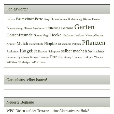
Schlagwörter
Baumschnitt
Beete
Balkon
Blog
Blumenkasten
Bodenbelag
Bäume
Exoten
Garten
Fütterung
Gabione
Feinsteinzeug
Fliesen
Fussboden
Gartenfreunde
Hecke
Gartenpflege
Heilkraut
Insekten
Kletterpflanzen
Pflanzen
Mulch
Nistplatz
Kräuter
Naturschutz
Obstbäume
Palmen
Ratgeber
selber machen
Sichtschutz
Rankgitter
Rezepte
Schuppen
Tiere
Sommer
Spielhaus
Terasse
Terrasse
Tierrettung
Tomaten
Unkraut
Wespen
Wildtiere
Wildvögel
WPC-DIelen
Gartenhaus selber bauen!
Neueste Beiträge
WPC-Dielen auf der Terrasse – eine Alternative zu Holz?