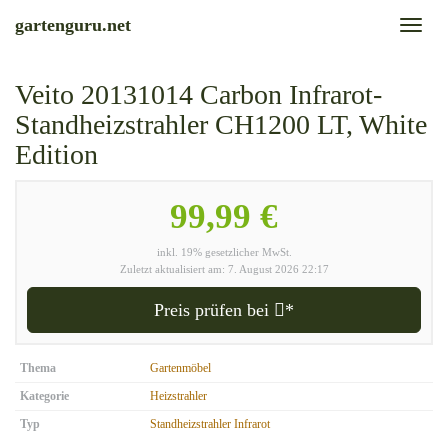
Skip
gartenguru.net
Toggl
to
naviga
main
content
Veito 20131014 Carbon Infrarot-
Standheizstrahler CH1200 LT, White
Edition
99,99 €
inkl. 19% gesetzlicher MwSt.
Zuletzt aktualisiert am: 7. August 2026 22:17
Preis prüfen bei
*
Thema
Gartenmöbel
Kategorie
Heizstrahler
Typ
Standheizstrahler Infrarot