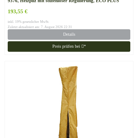
9376, Heizpilz mit stufenloser Regulierung, ECO PLUS
Brenner, Transporträder, Umkippsicherung
193,55 €
inkl. 19% gesetzlicher MwSt.
Zuletzt aktualisiert am: 7. August 2026 22:31
Details
Preis prüfen bei
*