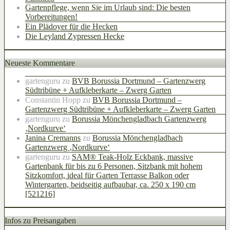
Gartenpflege, wenn Sie im Urlaub sind: Die besten
Vorbereitungen!
Ein Plädoyer für die Hecken
Die Leyland Zypressen Hecke
Neueste Kommentare
gartenguru
zu
BVB Borussia Dortmund – Gartenzwerg
Südtribüne + Aufkleberkarte – Zwerg Garten
Constantin Hopp
zu
BVB Borussia Dortmund –
Gartenzwerg Südtribüne + Aufkleberkarte – Zwerg Garten
gartenguru
zu
Borussia Mönchengladbach Gartenzwerg
‚Nordkurve‘
Janina Cremanns
zu
Borussia Mönchengladbach
Gartenzwerg ‚Nordkurve‘
gartenguru
zu
SAM® Teak-Holz Eckbank, massive
Gartenbank für bis zu 6 Personen, Sitzbank mit hohem
Sitzkomfort, ideal für Garten Terrasse Balkon oder
Wintergarten, beidseitig aufbaubar, ca. 250 x 190 cm
[521216]
Infos zu Preisangaben