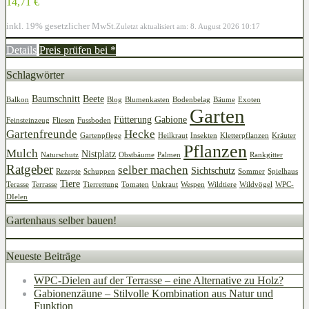
14,71 €
inkl. 19% gesetzlicher MwSt.
Zuletzt aktualisiert am: 8. August 2026 10:17
Details
Preis prüfen bei
*
Schlagwörter
Baumschnitt
Beete
Balkon
Blog
Blumenkasten
Bodenbelag
Bäume
Exoten
Garten
Fütterung
Gabione
Feinsteinzeug
Fliesen
Fussboden
Gartenfreunde
Hecke
Gartenpflege
Heilkraut
Insekten
Kletterpflanzen
Kräuter
Pflanzen
Mulch
Nistplatz
Naturschutz
Obstbäume
Palmen
Rankgitter
Ratgeber
selber machen
Sichtschutz
Rezepte
Schuppen
Sommer
Spielhaus
Tiere
Terasse
Terrasse
Tierrettung
Tomaten
Unkraut
Wespen
Wildtiere
Wildvögel
WPC-
DIelen
Gartenhaus selber bauen!
Neueste Beiträge
WPC-Dielen auf der Terrasse – eine Alternative zu Holz?
Gabionenzäune – Stilvolle Kombination aus Natur und
Funktion