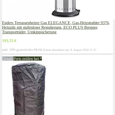
Enders Terrassenheizer Gas ELEGANCE, Gas-Heizstrahler 9376,
Heizpilz mit stufenloser Regulierung, ECO PLUS Brenner,
Transporträder, Umkippsicherung
193,55 €
inkl. 19% gesetzlicher MwSt.
Zuletzt aktualisiert am: 8. August 2026 11:31
Details
Preis prüfen bei
*