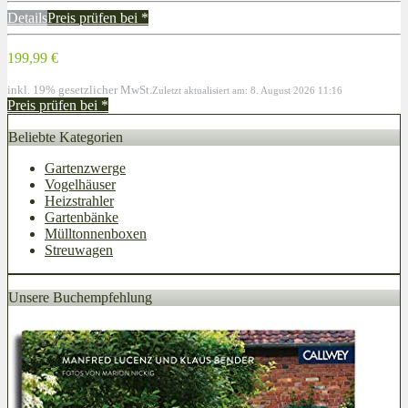
Details
Preis prüfen bei
*
199,99 €
inkl. 19% gesetzlicher MwSt.
Zuletzt aktualisiert am: 8. August 2026 11:16
Preis prüfen bei
*
Beliebte Kategorien
Gartenzwerge
Vogelhäuser
Heizstrahler
Gartenbänke
Mülltonnenboxen
Streuwagen
Unsere Buchempfehlung