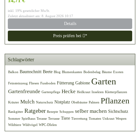
14,71 €
inkl. 19% gesetzlicher MwSt.
Zuletzt aktualisiert am: 8. August 2026 10:17
Details
Preis prüfen bei
*
Schlagwörter
Baumschnitt
Beete
Balkon
Blog
Blumenkasten
Bodenbelag
Bäume
Exoten
Garten
Fütterung
Gabione
Feinsteinzeug
Fliesen
Fussboden
Gartenfreunde
Hecke
Gartenpflege
Heilkraut
Insekten
Kletterpflanzen
Pflanzen
Mulch
Nistplatz
Kräuter
Naturschutz
Obstbäume
Palmen
Ratgeber
selber machen
Sichtschutz
Rankgitter
Rezepte
Schuppen
Tiere
Sommer
Spielhaus
Terasse
Terrasse
Tierrettung
Tomaten
Unkraut
Wespen
Wildtiere
Wildvögel
WPC-DIelen