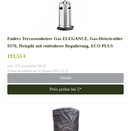
Enders Terrassenheizer Gas ELEGANCE, Gas-Heizstrahler
9376, Heizpilz mit stufenloser Regulierung, ECO PLUS
Brenner, Transporträder, Umkippsicherung
193,55 €
inkl. 19% gesetzlicher MwSt.
Zuletzt aktualisiert am: 8. August 2026 11:31
Details
Preis prüfen bei
*