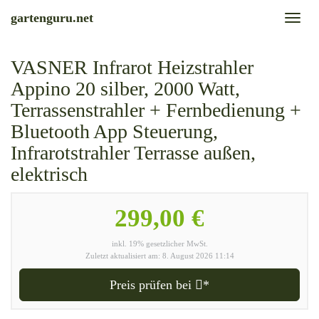
Skip
gartenguru.net
Toggl
to
naviga
main
content
VASNER Infrarot Heizstrahler
Appino 20 silber, 2000 Watt,
Terrassenstrahler + Fernbedienung +
Bluetooth App Steuerung,
Infrarotstrahler Terrasse außen,
elektrisch
299,00 €
inkl. 19% gesetzlicher MwSt.
Zuletzt aktualisiert am: 8. August 2026 11:14
Preis prüfen bei
*