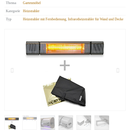
Thema
Gartenmöbel
Kategorie
Heizstrahler
Typ
Heizstrahler mit Fernbedienung
,
Infrarotheizstrahler für Wand und Decke