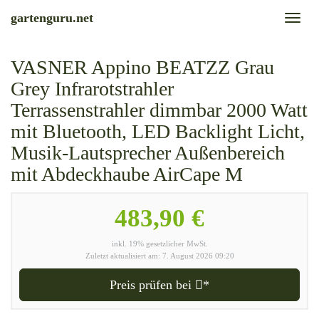
Skip
gartenguru.net
Toggl
to
naviga
main
content
VASNER Appino BEATZZ Grau
Grey Infrarotstrahler
Terrassenstrahler dimmbar 2000 Watt
mit Bluetooth, LED Backlight Licht,
Musik-Lautsprecher Außenbereich
mit Abdeckhaube AirCape M
483,90 €
inkl. 19% gesetzlicher MwSt.
Zuletzt aktualisiert am: 7. August 2026 09:20
Preis prüfen bei
*