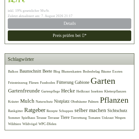
14,71 €
inkl. 19% gesetzlicher MwSt.
Zuletzt aktualisiert am: 7. August 2026 21:17
Details
Preis prüfen bei
*
Schlagwörter
Baumschnitt
Beete
Balkon
Blog
Blumenkasten
Bodenbelag
Bäume
Exoten
Garten
Fütterung
Gabione
Feinsteinzeug
Fliesen
Fussboden
Gartenfreunde
Hecke
Gartenpflege
Heilkraut
Insekten
Kletterpflanzen
Pflanzen
Mulch
Nistplatz
Kräuter
Naturschutz
Obstbäume
Palmen
Ratgeber
selber machen
Sichtschutz
Rankgitter
Rezepte
Schuppen
Tiere
Sommer
Spielhaus
Terasse
Terrasse
Tierrettung
Tomaten
Unkraut
Wespen
Wildtiere
Wildvögel
WPC-DIelen