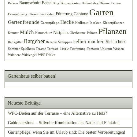
Baumschnitt
Beete
Balkon
Blog
Blumenkasten
Bodenbelag
Bäume
Exoten
Garten
Fütterung
Gabione
Feinsteinzeug
Fliesen
Fussboden
Gartenfreunde
Hecke
Gartenpflege
Heilkraut
Insekten
Kletterpflanzen
Pflanzen
Mulch
Nistplatz
Kräuter
Naturschutz
Obstbäume
Palmen
Ratgeber
selber machen
Sichtschutz
Rankgitter
Rezepte
Schuppen
Tiere
Sommer
Spielhaus
Terasse
Terrasse
Tierrettung
Tomaten
Unkraut
Wespen
Wildtiere
Wildvögel
WPC-DIelen
Gartenhaus selber bauen!
Neueste Beiträge
WPC-Dielen auf der Terrasse – eine Alternative zu Holz?
Gabionenzäune – Stilvolle Kombination aus Natur und Funktion
Gartenpflege, wenn Sie im Urlaub sind: Die besten Vorbereitungen!