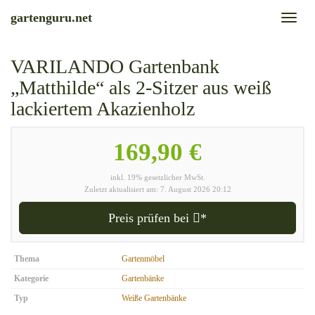
Skip
gartenguru.net
Toggl
to
naviga
main
content
VARILANDO Gartenbank
„Matthilde“ als 2-Sitzer aus weiß
lackiertem Akazienholz
169,90 €
inkl. 19% gesetzlicher MwSt.
Zuletzt aktualisiert am: 7. August 2026 20:12
Preis prüfen bei
*
Thema
Gartenmöbel
Kategorie
Gartenbänke
Typ
Weiße Gartenbänke