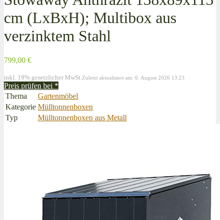
cm (LxBxH); Multibox aus
verzinktem Stahl
799,00 €
inkl. 19% gesetzlicher MwSt.
Zuletzt aktualisiert am: 6. August 2026 13:23
Preis prüfen bei
*
Thema
Gartenmöbel
Kategorie
Mülltonnenboxen
Typ
Mülltonnenboxen aus Metall