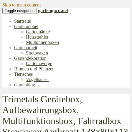
Skip to main content
gartenguru.net
Toggle navigation
Startseite
Gartenmöbel
Gartenbänke
Heizstrahler
Mülltonnenboxen
Gartenarbeit
Streuwagen
Gartendekoration
Gartenzwerge
Blumen und Pflanzen
Tierisches
Vogelhäuser
Gartenblog
Trimetals Gerätebox,
Aufbewahrungsbox,
Multifunktionsbox, Fahrradbox
Stowaway Anthrazit 138x89x113