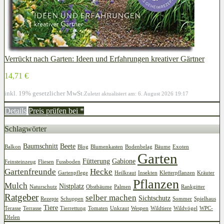
Verrückt nach Garten: Ideen und Erfahrungen kreativer Gärtner
14,71 €
inkl. 19% gesetzlicher MwSt.
Zuletzt aktualisiert am: 6. August 2026 19:17
Details
Preis prüfen bei
*
Schlagwörter
Baumschnitt
Beete
Balkon
Blog
Blumenkasten
Bodenbelag
Bäume
Exoten
Garten
Fütterung
Gabione
Feinsteinzeug
Fliesen
Fussboden
Gartenfreunde
Hecke
Gartenpflege
Heilkraut
Insekten
Kletterpflanzen
Kräuter
Pflanzen
Mulch
Nistplatz
Naturschutz
Obstbäume
Palmen
Rankgitter
Ratgeber
selber machen
Sichtschutz
Rezepte
Schuppen
Sommer
Spielhaus
Tiere
Terasse
Terrasse
Tierrettung
Tomaten
Unkraut
Wespen
Wildtiere
Wildvögel
WPC-
DIelen