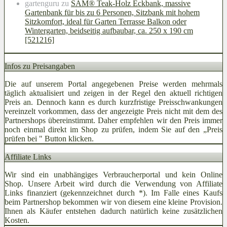
gartenguru
zu
SAM® Teak-Holz Eckbank, massive
Gartenbank für bis zu 6 Personen, Sitzbank mit hohem
Sitzkomfort, ideal für Garten Terrasse Balkon oder
Wintergarten, beidseitig aufbaubar, ca. 250 x 190 cm
[521216]
Infos zu Preisangaben
Die auf unserem Portal angegebenen Preise werden mehrmals
täglich aktualisiert und zeigen in der Regel den aktuell richtigen
Preis an. Dennoch kann es durch kurzfristige Preisschwankungen
vereinzelt vorkommen, dass der angezeigte Preis nicht mit dem des
Partnershops übereinstimmt. Daher empfehlen wir den Preis immer
noch einmal direkt im Shop zu prüfen, indem Sie auf den „Preis
prüfen bei
" Button klicken.
Affiliate Links
Wir sind ein unabhängiges Verbraucherportal und kein Online
Shop. Unsere Arbeit wird durch die Verwendung von Affiliate
Links finanziert (gekennzeichnet durch *). Im Falle eines Kaufs
beim Partnershop bekommen wir von diesem eine kleine Provision.
Ihnen als Käufer entstehen dadurch natürlich keine zusätzlichen
Kosten.