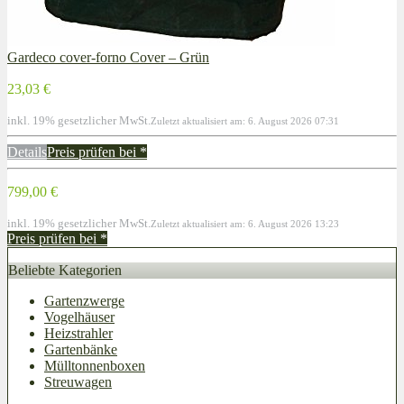
Gardeco cover-forno Cover – Grün
23,03 €
inkl. 19% gesetzlicher MwSt.
Zuletzt aktualisiert am: 6. August 2026 07:31
Details
Preis prüfen bei
*
799,00 €
inkl. 19% gesetzlicher MwSt.
Zuletzt aktualisiert am: 6. August 2026 13:23
Preis prüfen bei
*
Beliebte Kategorien
Gartenzwerge
Vogelhäuser
Heizstrahler
Gartenbänke
Mülltonnenboxen
Streuwagen