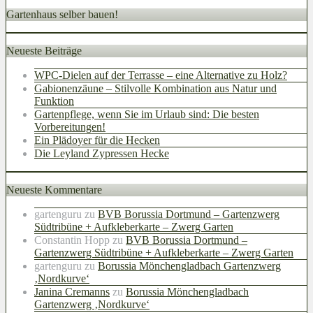
Gartenhaus selber bauen!
Neueste Beiträge
WPC-Dielen auf der Terrasse – eine Alternative zu Holz?
Gabionenzäune – Stilvolle Kombination aus Natur und
Funktion
Gartenpflege, wenn Sie im Urlaub sind: Die besten
Vorbereitungen!
Ein Plädoyer für die Hecken
Die Leyland Zypressen Hecke
Neueste Kommentare
gartenguru
zu
BVB Borussia Dortmund – Gartenzwerg
Südtribüne + Aufkleberkarte – Zwerg Garten
Constantin Hopp
zu
BVB Borussia Dortmund –
Gartenzwerg Südtribüne + Aufkleberkarte – Zwerg Garten
gartenguru
zu
Borussia Mönchengladbach Gartenzwerg
‚Nordkurve‘
Janina Cremanns
zu
Borussia Mönchengladbach
Gartenzwerg ‚Nordkurve‘