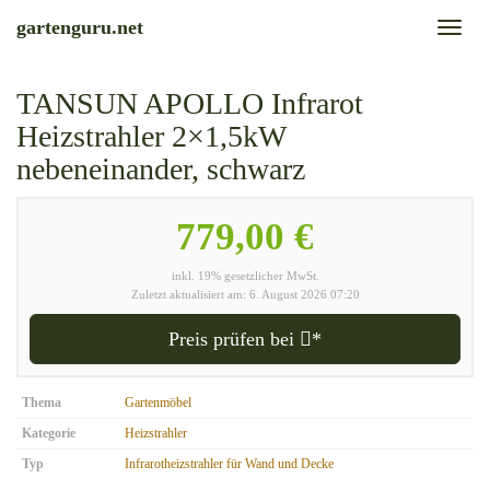
Skip
gartenguru.net
Toggl
to
naviga
main
content
TANSUN APOLLO Infrarot
Heizstrahler 2×1,5kW
nebeneinander, schwarz
779,00 €
inkl. 19% gesetzlicher MwSt.
Zuletzt aktualisiert am: 6. August 2026 07:20
Preis prüfen bei
*
Thema
Gartenmöbel
Kategorie
Heizstrahler
Typ
Infrarotheizstrahler für Wand und Decke