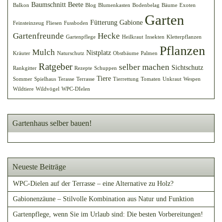
Baumschnitt
Beete
Balkon
Blog
Blumenkasten
Bodenbelag
Bäume
Exoten
Garten
Fütterung
Gabione
Feinsteinzeug
Fliesen
Fussboden
Gartenfreunde
Hecke
Gartenpflege
Heilkraut
Insekten
Kletterpflanzen
Pflanzen
Mulch
Nistplatz
Kräuter
Naturschutz
Obstbäume
Palmen
Ratgeber
selber machen
Sichtschutz
Rankgitter
Rezepte
Schuppen
Tiere
Sommer
Spielhaus
Terasse
Terrasse
Tierrettung
Tomaten
Unkraut
Wespen
Wildtiere
Wildvögel
WPC-DIelen
Gartenhaus selber bauen!
Neueste Beiträge
WPC-Dielen auf der Terrasse – eine Alternative zu Holz?
Gabionenzäune – Stilvolle Kombination aus Natur und Funktion
Gartenpflege, wenn Sie im Urlaub sind: Die besten Vorbereitungen!