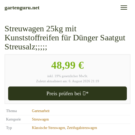
Skip
gartenguru.net
Toggl
to
naviga
main
content
Streuwagen 25kg mit
Kunststoffreifen für Dünger Saatgut
Streusalz;;;;;
48,99 €
inkl. 19% gesetzlicher MwSt.
Zuletzt aktualisiert am: 6. August 2026 21:19
Preis prüfen bei
*
Thema
Gartenarbeit
Kategorie
Streuwagen
Typ
Klassische Streuwagen
,
Zetrifugalstreuwagen