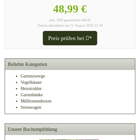
48,99 €
inkl. 19% gesetzlicher MwSt.
Zuletzt aktualisiert am: 6. August 2026 21:19
Preis prüfen bei
*
Beliebte Kategorien
Gartenzwerge
Vogelhäuser
Heizstrahler
Gartenbänke
Mülltonnenboxen
Streuwagen
Unsere Buchempfehlung