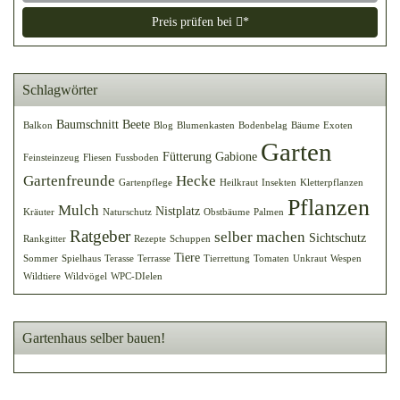
Preis prüfen bei
*
Schlagwörter
Baumschnitt
Beete
Balkon
Blog
Blumenkasten
Bodenbelag
Bäume
Exoten
Garten
Fütterung
Gabione
Feinsteinzeug
Fliesen
Fussboden
Gartenfreunde
Hecke
Gartenpflege
Heilkraut
Insekten
Kletterpflanzen
Pflanzen
Mulch
Nistplatz
Kräuter
Naturschutz
Obstbäume
Palmen
Ratgeber
selber machen
Sichtschutz
Rankgitter
Rezepte
Schuppen
Tiere
Sommer
Spielhaus
Terasse
Terrasse
Tierrettung
Tomaten
Unkraut
Wespen
Wildtiere
Wildvögel
WPC-DIelen
Gartenhaus selber bauen!