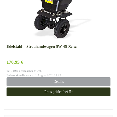
Edelstahl – Streuhandwagen SW 45 X;;;;;
170,95 €
inkl. 19% gesetzlicher MwSt.
Zuletzt aktualisiert am: 6. August 2026 21:22
Details
Preis prüfen bei
*