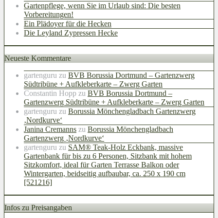
Gartenpflege, wenn Sie im Urlaub sind: Die besten
Vorbereitungen!
Ein Plädoyer für die Hecken
Die Leyland Zypressen Hecke
Neueste Kommentare
gartenguru
zu
BVB Borussia Dortmund – Gartenzwerg
Südtribüne + Aufkleberkarte – Zwerg Garten
Constantin Hopp
zu
BVB Borussia Dortmund –
Gartenzwerg Südtribüne + Aufkleberkarte – Zwerg Garten
gartenguru
zu
Borussia Mönchengladbach Gartenzwerg
‚Nordkurve‘
Janina Cremanns
zu
Borussia Mönchengladbach
Gartenzwerg ‚Nordkurve‘
gartenguru
zu
SAM® Teak-Holz Eckbank, massive
Gartenbank für bis zu 6 Personen, Sitzbank mit hohem
Sitzkomfort, ideal für Garten Terrasse Balkon oder
Wintergarten, beidseitig aufbaubar, ca. 250 x 190 cm
[521216]
Infos zu Preisangaben