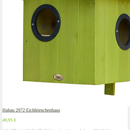
Habau 2972 Eichhörnchenhaus
49,95 €