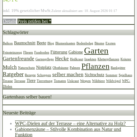
inkl. 19% gesetzlicher MwSt.
Zuletzt aktualisiert am: 10. August 2026 01:17
Details
Preis prüfen bei
*
Schlagwörter
Baumschnitt
Beete
Balkon
Blog
Blumenkasten
Bodenbelag
Bäume
Exoten
Garten
Fütterung
Gabione
Feinsteinzeug
Fliesen
Fussboden
Gartenfreunde
Hecke
Gartenpflege
Heilkraut
Insekten
Kletterpflanzen
Kräuter
Pflanzen
Mulch
Nistplatz
Naturschutz
Obstbäume
Palmen
Rankgitter
Ratgeber
selber machen
Sichtschutz
Rezepte
Schuppen
Sommer
Spielhaus
Tiere
Terasse
Terrasse
Tierrettung
Tomaten
Unkraut
Wespen
Wildtiere
Wildvögel
WPC-
DIelen
Gartenhaus selber bauen!
Neueste Beiträge
WPC-Dielen auf der Terrasse – eine Alternative zu Holz?
Gabionenzäune – Stilvolle Kombination aus Natur und
Funktion