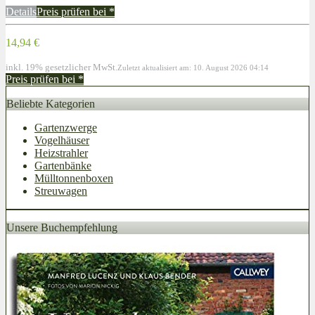
Details
Preis prüfen bei
*
14,94 €
inkl. 19% gesetzlicher MwSt.
Zuletzt aktualisiert am: 10. August 2026 04:14
Preis prüfen bei
*
Beliebte Kategorien
Gartenzwerge
Vogelhäuser
Heizstrahler
Gartenbänke
Mülltonnenboxen
Streuwagen
Unsere Buchempfehlung