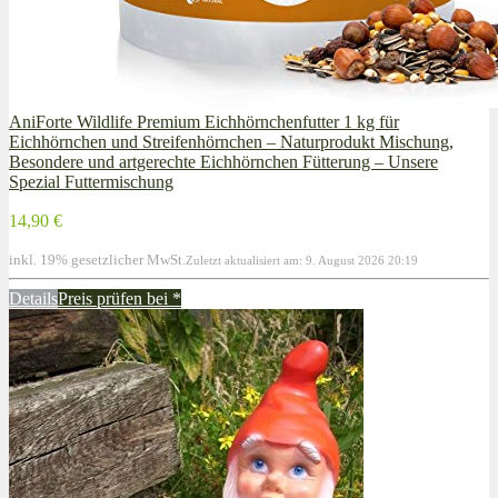
AniForte Wildlife Premium Eichhörnchenfutter 1 kg für
Eichhörnchen und Streifenhörnchen – Naturprodukt Mischung,
Besondere und artgerechte Eichhörnchen Fütterung – Unsere
Spezial Futtermischung
14,90 €
inkl. 19% gesetzlicher MwSt.
Zuletzt aktualisiert am: 9. August 2026 20:19
Details
Preis prüfen bei
*