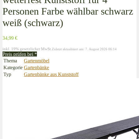
Personen Farbe wählbar schwarz
weiß (schwarz)
34,99 €
inkl. 19% gesetzlicher MwSt.
Zuletzt aktualisiert am: 7. August 2026 06:14
Preis prüfen bei
*
Thema
Gartenmöbel
Kategorie
Gartenbänke
Typ
Gartenbänke aus Kunststoff