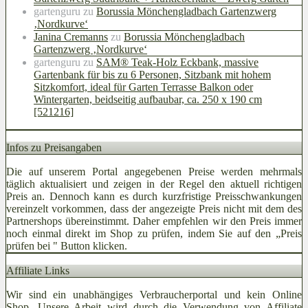
gartenguru
zu
Borussia Mönchengladbach Gartenzwerg
‚Nordkurve‘
Janina Cremanns
zu
Borussia Mönchengladbach
Gartenzwerg ‚Nordkurve‘
gartenguru
zu
SAM® Teak-Holz Eckbank, massive
Gartenbank für bis zu 6 Personen, Sitzbank mit hohem
Sitzkomfort, ideal für Garten Terrasse Balkon oder
Wintergarten, beidseitig aufbaubar, ca. 250 x 190 cm
[521216]
Infos zu Preisangaben
Die auf unserem Portal angegebenen Preise werden mehrmals
täglich aktualisiert und zeigen in der Regel den aktuell richtigen
Preis an. Dennoch kann es durch kurzfristige Preisschwankungen
vereinzelt vorkommen, dass der angezeigte Preis nicht mit dem des
Partnershops übereinstimmt. Daher empfehlen wir den Preis immer
noch einmal direkt im Shop zu prüfen, indem Sie auf den „Preis
prüfen bei
" Button klicken.
Affiliate Links
Wir sind ein unabhängiges Verbraucherportal und kein Online
Shop. Unsere Arbeit wird durch die Verwendung von Affiliate