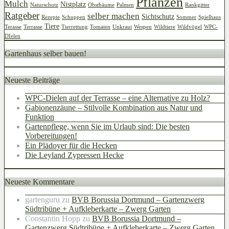
Pflanzen
Mulch
Nistplatz
Naturschutz
Obstbäume
Palmen
Rankgitter
Ratgeber
selber machen
Sichtschutz
Rezepte
Schuppen
Sommer
Spielhaus
Tiere
Terasse
Terrasse
Tierrettung
Tomaten
Unkraut
Wespen
Wildtiere
Wildvögel
WPC-
DIelen
Gartenhaus selber bauen!
Neueste Beiträge
WPC-Dielen auf der Terrasse – eine Alternative zu Holz?
Gabionenzäune – Stilvolle Kombination aus Natur und
Funktion
Gartenpflege, wenn Sie im Urlaub sind: Die besten
Vorbereitungen!
Ein Plädoyer für die Hecken
Die Leyland Zypressen Hecke
Neueste Kommentare
gartenguru
zu
BVB Borussia Dortmund – Gartenzwerg
Südtribüne + Aufkleberkarte – Zwerg Garten
Constantin Hopp
zu
BVB Borussia Dortmund –
Gartenzwerg Südtribüne + Aufkleberkarte – Zwerg Garten