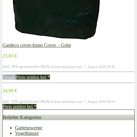
Gardeco cover-forno Cover – Grün
23,03 €
inkl. 19% gesetzlicher MwSt.
Zuletzt aktualisiert am: 7. August 2026 09:30
Details
Preis prüfen bei
*
34,99 €
inkl. 19% gesetzlicher MwSt.
Zuletzt aktualisiert am: 7. August 2026 06:14
Preis prüfen bei
*
Beliebte Kategorien
Gartenzwerge
Vogelhäuser