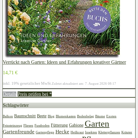
Verrückt nach Garten: Ideen und Erfahrungen kreativer Gärtner
14,71 €
inkl. 19% gesetzlicher MwSt.
Zuletzt aktualisiert am: 7. August 2026 08:17
Details
Preis prüfen bei
*
Schlagwörter
Baumschnitt
Beete
Balkon
Blog
Blumenkasten
Bodenbelag
Bäume
Exoten
Garten
Fütterung
Gabione
Feinsteinzeug
Fliesen
Fussboden
Gartenfreunde
Hecke
Gartenpflege
Heilkraut
Insekten
Kletterpflanzen
Kräuter