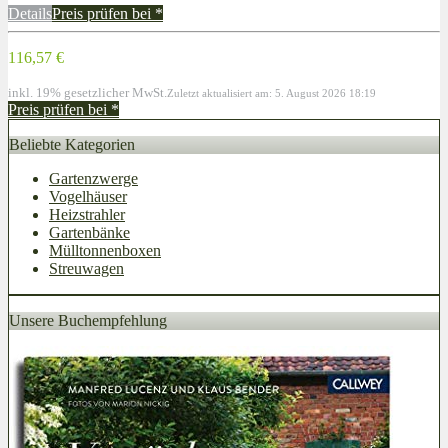
Details
Preis prüfen bei
*
116,57 €
inkl. 19% gesetzlicher MwSt.
Zuletzt aktualisiert am: 5. August 2026 18:19
Preis prüfen bei
*
Beliebte Kategorien
Gartenzwerge
Vogelhäuser
Heizstrahler
Gartenbänke
Mülltonnenboxen
Streuwagen
Unsere Buchempfehlung