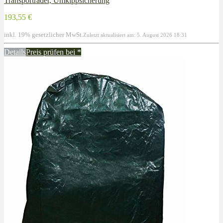
Transporträder, Umkippsicherung
193,55 €
inkl. 19% gesetzlicher MwSt.
Zuletzt aktualisiert am: 5. August 2026 18:31
Details
Preis prüfen bei
*