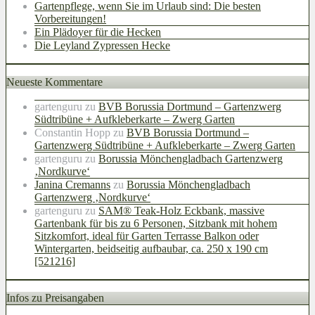
Gartenpflege, wenn Sie im Urlaub sind: Die besten
Vorbereitungen!
Ein Plädoyer für die Hecken
Die Leyland Zypressen Hecke
Neueste Kommentare
gartenguru
zu
BVB Borussia Dortmund – Gartenzwerg
Südtribüne + Aufkleberkarte – Zwerg Garten
Constantin Hopp
zu
BVB Borussia Dortmund –
Gartenzwerg Südtribüne + Aufkleberkarte – Zwerg Garten
gartenguru
zu
Borussia Mönchengladbach Gartenzwerg
‚Nordkurve‘
Janina Cremanns
zu
Borussia Mönchengladbach
Gartenzwerg ‚Nordkurve‘
gartenguru
zu
SAM® Teak-Holz Eckbank, massive
Gartenbank für bis zu 6 Personen, Sitzbank mit hohem
Sitzkomfort, ideal für Garten Terrasse Balkon oder
Wintergarten, beidseitig aufbaubar, ca. 250 x 190 cm
[521216]
Infos zu Preisangaben