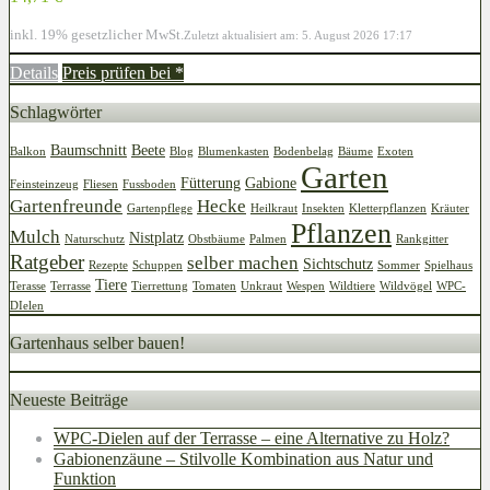
inkl. 19% gesetzlicher MwSt.
Zuletzt aktualisiert am: 5. August 2026 17:17
Details
Preis prüfen bei
*
Schlagwörter
Baumschnitt
Beete
Balkon
Blog
Blumenkasten
Bodenbelag
Bäume
Exoten
Garten
Fütterung
Gabione
Feinsteinzeug
Fliesen
Fussboden
Gartenfreunde
Hecke
Gartenpflege
Heilkraut
Insekten
Kletterpflanzen
Kräuter
Pflanzen
Mulch
Nistplatz
Naturschutz
Obstbäume
Palmen
Rankgitter
Ratgeber
selber machen
Sichtschutz
Rezepte
Schuppen
Sommer
Spielhaus
Tiere
Terasse
Terrasse
Tierrettung
Tomaten
Unkraut
Wespen
Wildtiere
Wildvögel
WPC-
DIelen
Gartenhaus selber bauen!
Neueste Beiträge
WPC-Dielen auf der Terrasse – eine Alternative zu Holz?
Gabionenzäune – Stilvolle Kombination aus Natur und
Funktion