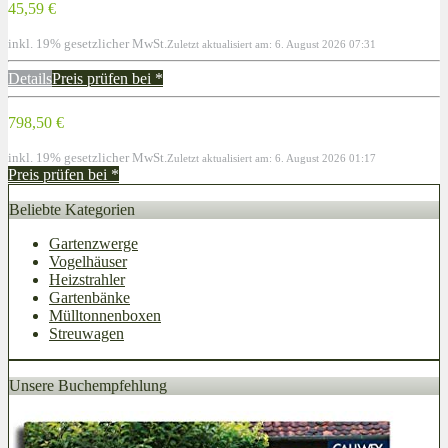
45,59 €
inkl. 19% gesetzlicher MwSt.
Zuletzt aktualisiert am: 6. August 2026 07:31
Details
Preis prüfen bei
*
798,50 €
inkl. 19% gesetzlicher MwSt.
Zuletzt aktualisiert am: 6. August 2026 01:17
Preis prüfen bei
*
Beliebte Kategorien
Gartenzwerge
Vogelhäuser
Heizstrahler
Gartenbänke
Mülltonnenboxen
Streuwagen
Unsere Buchempfehlung