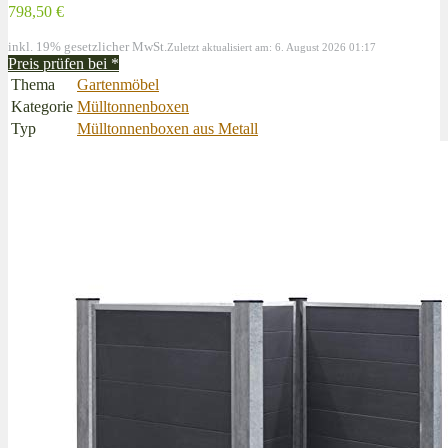
798,50 €
inkl. 19% gesetzlicher MwSt.
Zuletzt aktualisiert am: 6. August 2026 01:17
Preis prüfen bei
*
Thema
Gartenmöbel
Kategorie
Mülltonnenboxen
Typ
Mülltonnenboxen aus Metall