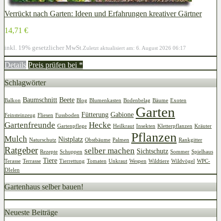
Verrückt nach Garten: Ideen und Erfahrungen kreativer Gärtner
14,71 €
inkl. 19% gesetzlicher MwSt.
Zuletzt aktualisiert am: 6. August 2026 06:17
Details
Preis prüfen bei
*
Schlagwörter
Baumschnitt
Beete
Balkon
Blog
Blumenkasten
Bodenbelag
Bäume
Exoten
Garten
Fütterung
Gabione
Feinsteinzeug
Fliesen
Fussboden
Gartenfreunde
Hecke
Gartenpflege
Heilkraut
Insekten
Kletterpflanzen
Kräuter
Pflanzen
Mulch
Nistplatz
Naturschutz
Obstbäume
Palmen
Rankgitter
Ratgeber
selber machen
Sichtschutz
Rezepte
Schuppen
Sommer
Spielhaus
Tiere
Terasse
Terrasse
Tierrettung
Tomaten
Unkraut
Wespen
Wildtiere
Wildvögel
WPC-
DIelen
Gartenhaus selber bauen!
Neueste Beiträge