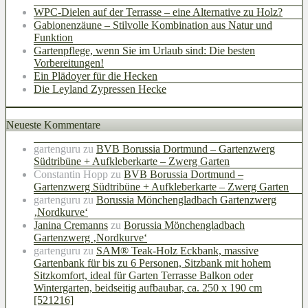
WPC-Dielen auf der Terrasse – eine Alternative zu Holz?
Gabionenzäune – Stilvolle Kombination aus Natur und
Funktion
Gartenpflege, wenn Sie im Urlaub sind: Die besten
Vorbereitungen!
Ein Plädoyer für die Hecken
Die Leyland Zypressen Hecke
Neueste Kommentare
gartenguru
zu
BVB Borussia Dortmund – Gartenzwerg
Südtribüne + Aufkleberkarte – Zwerg Garten
Constantin Hopp
zu
BVB Borussia Dortmund –
Gartenzwerg Südtribüne + Aufkleberkarte – Zwerg Garten
gartenguru
zu
Borussia Mönchengladbach Gartenzwerg
‚Nordkurve‘
Janina Cremanns
zu
Borussia Mönchengladbach
Gartenzwerg ‚Nordkurve‘
gartenguru
zu
SAM® Teak-Holz Eckbank, massive
Gartenbank für bis zu 6 Personen, Sitzbank mit hohem
Sitzkomfort, ideal für Garten Terrasse Balkon oder
Wintergarten, beidseitig aufbaubar, ca. 250 x 190 cm
[521216]