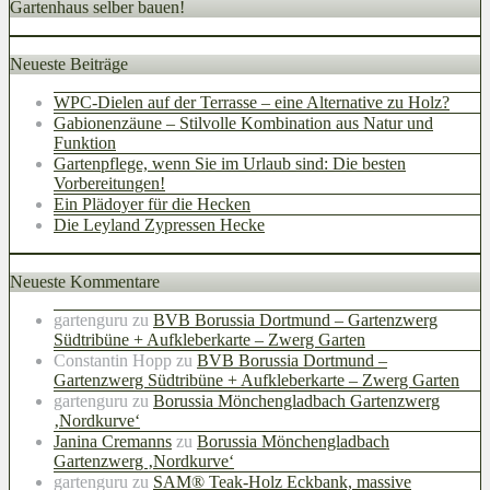
Gartenhaus selber bauen!
Neueste Beiträge
WPC-Dielen auf der Terrasse – eine Alternative zu Holz?
Gabionenzäune – Stilvolle Kombination aus Natur und
Funktion
Gartenpflege, wenn Sie im Urlaub sind: Die besten
Vorbereitungen!
Ein Plädoyer für die Hecken
Die Leyland Zypressen Hecke
Neueste Kommentare
gartenguru
zu
BVB Borussia Dortmund – Gartenzwerg
Südtribüne + Aufkleberkarte – Zwerg Garten
Constantin Hopp
zu
BVB Borussia Dortmund –
Gartenzwerg Südtribüne + Aufkleberkarte – Zwerg Garten
gartenguru
zu
Borussia Mönchengladbach Gartenzwerg
‚Nordkurve‘
Janina Cremanns
zu
Borussia Mönchengladbach
Gartenzwerg ‚Nordkurve‘
gartenguru
zu
SAM® Teak-Holz Eckbank, massive