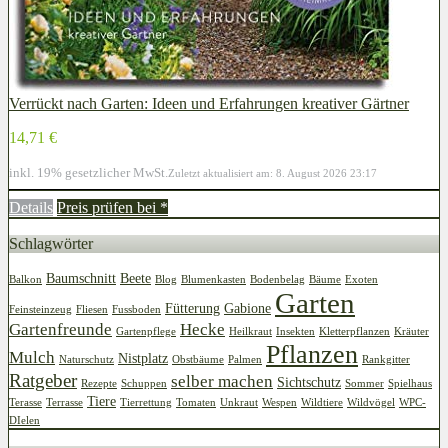
Verrückt nach Garten: Ideen und Erfahrungen kreativer Gärtner
14,71 €
inkl. 19% gesetzlicher MwSt.
Zuletzt aktualisiert am: 8. August 2026 23:17
Details
Preis prüfen bei
*
Schlagwörter
Baumschnitt
Beete
Balkon
Blog
Blumenkasten
Bodenbelag
Bäume
Exoten
Garten
Fütterung
Gabione
Feinsteinzeug
Fliesen
Fussboden
Gartenfreunde
Hecke
Gartenpflege
Heilkraut
Insekten
Kletterpflanzen
Kräuter
Pflanzen
Mulch
Nistplatz
Naturschutz
Obstbäume
Palmen
Rankgitter
Ratgeber
selber machen
Sichtschutz
Rezepte
Schuppen
Sommer
Spielhaus
Tiere
Terasse
Terrasse
Tierrettung
Tomaten
Unkraut
Wespen
Wildtiere
Wildvögel
WPC-
DIelen