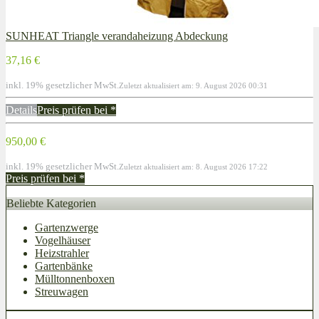
SUNHEAT Triangle verandaheizung Abdeckung
37,16 €
inkl. 19% gesetzlicher MwSt.
Zuletzt aktualisiert am: 9. August 2026 00:31
Details
Preis prüfen bei
*
950,00 €
inkl. 19% gesetzlicher MwSt.
Zuletzt aktualisiert am: 8. August 2026 17:22
Preis prüfen bei
*
Beliebte Kategorien
Gartenzwerge
Vogelhäuser
Heizstrahler
Gartenbänke
Mülltonnenboxen
Streuwagen