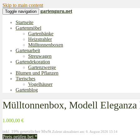
Skip to main content
gartenguru.net
Toggle navigation
Startseite
Gartenmöbel
Gartenbänke
Heizstrahler
Mülltonnenboxen
Gartenarbeit
Streuwagen
Gartendekoration
Gartenzwerge
Blumen und Pflanzen
Tierisches
Vogelhäuser
Gartenblog
Mülltonnenbox, Modell Eleganza L
1.000,00 €
inkl. 19% gesetzlicher MwSt.
Zuletzt aktualisiert am: 6. August 2026 15:14
Preis prüfen bei
*