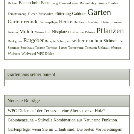
Baumschnitt
Beete
Balkon
Blog
Blumenkasten
Bodenbelag
Bäume
Exoten
Garten
Fütterung
Gabione
Feinsteinzeug
Fliesen
Fussboden
Gartenfreunde
Hecke
Gartenpflege
Heilkraut
Insekten
Kletterpflanzen
Pflanzen
Mulch
Nistplatz
Kräuter
Naturschutz
Obstbäume
Palmen
Ratgeber
selber machen
Sichtschutz
Rankgitter
Rezepte
Schuppen
Tiere
Sommer
Spielhaus
Terasse
Terrasse
Tierrettung
Tomaten
Unkraut
Wespen
Wildtiere
Wildvögel
WPC-DIelen
Gartenhaus selber bauen!
Neueste Beiträge
WPC-Dielen auf der Terrasse – eine Alternative zu Holz?
Gabionenzäune – Stilvolle Kombination aus Natur und Funktion
Gartenpflege, wenn Sie im Urlaub sind: Die besten Vorbereitungen!