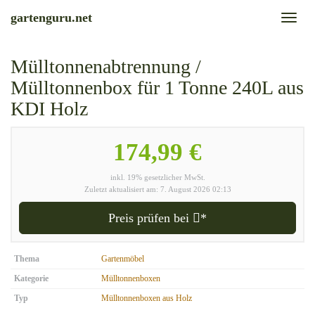
Skip
gartenguru.net
Toggl
to
naviga
main
content
Mülltonnenabtrennung /
Mülltonnenbox für 1 Tonne 240L aus
KDI Holz
174,99 €
inkl. 19% gesetzlicher MwSt.
Zuletzt aktualisiert am: 7. August 2026 02:13
Preis prüfen bei
*
Thema
Gartenmöbel
Kategorie
Mülltonnenboxen
Typ
Mülltonnenboxen aus Holz