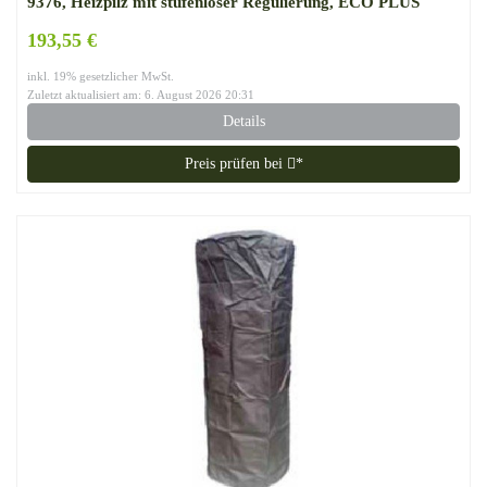
9376, Heizpilz mit stufenloser Regulierung, ECO PLUS
Brenner, Transporträder, Umkippsicherung
193,55 €
inkl. 19% gesetzlicher MwSt.
Zuletzt aktualisiert am: 6. August 2026 20:31
Details
Preis prüfen bei
*