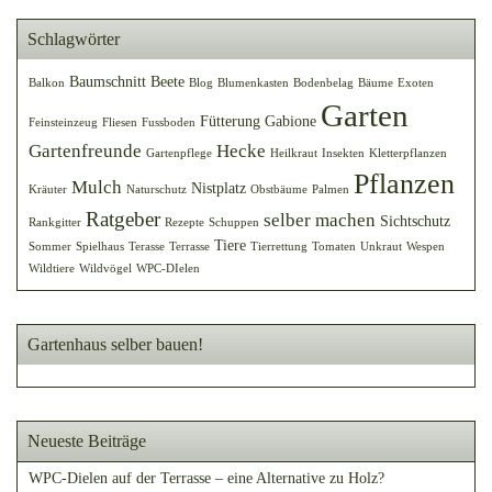
Schlagwörter
Baumschnitt
Beete
Balkon
Blog
Blumenkasten
Bodenbelag
Bäume
Exoten
Garten
Fütterung
Gabione
Feinsteinzeug
Fliesen
Fussboden
Gartenfreunde
Hecke
Gartenpflege
Heilkraut
Insekten
Kletterpflanzen
Pflanzen
Mulch
Nistplatz
Kräuter
Naturschutz
Obstbäume
Palmen
Ratgeber
selber machen
Sichtschutz
Rankgitter
Rezepte
Schuppen
Tiere
Sommer
Spielhaus
Terasse
Terrasse
Tierrettung
Tomaten
Unkraut
Wespen
Wildtiere
Wildvögel
WPC-DIelen
Gartenhaus selber bauen!
Neueste Beiträge
WPC-Dielen auf der Terrasse – eine Alternative zu Holz?