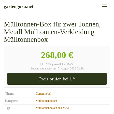
Skip
gartenguru.net
Toggl
to
naviga
main
content
Mülltonnen-Box für zwei Tonnen,
Metall Mülltonnen-Verkleidung
Mülltonnenbox
268,00 €
inkl. 19% gesetzlicher MwSt.
Zuletzt aktualisiert am: 7. August 2026 02:20
Preis prüfen bei
*
Thema
Gartenmöbel
Kategorie
Mülltonnenboxen
Typ
Mülltonnenboxen aus Metall