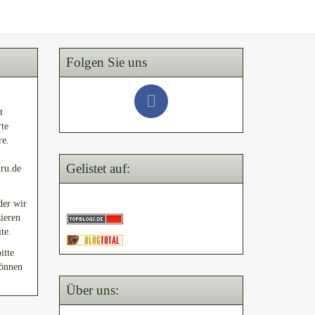
Folgen Sie uns
t
rte
re.
Gelistet auf:
uru.de
der wir
ieren
te.
itte
können
Über uns: