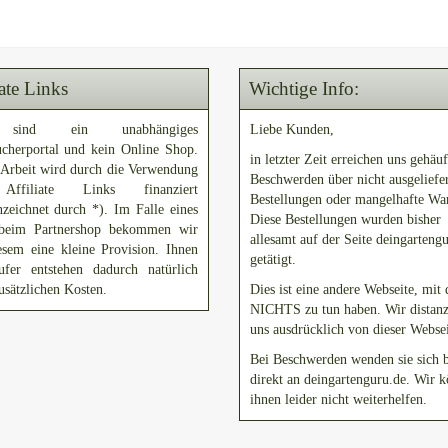
iate Links
Wichtige Info:
sind ein unabhängiges
Liebe Kunden,
ucherportal und kein Online Shop.
in letzter Zeit erreichen uns gehäuf
 Arbeit wird durch die Verwendung
Beschwerden über nicht ausgeliefe
ffiliate Links finanziert
Bestellungen oder mangelhafte Wa
zeichnet durch *). Im Falle eines
Diese Bestellungen wurden bisher
beim Partnershop bekommen wir
allesamt auf der Seite deingarteng
esem eine kleine Provision. Ihnen
getätigt.
ufer entstehen dadurch natürlich
usätzlichen Kosten.
Dies ist eine andere Webseite, mit 
NICHTS zu tun haben. Wir distanz
uns ausdrücklich von dieser Websei
Bei Beschwerden wenden sie sich b
direkt an deingartenguru.de. Wir 
ihnen leider nicht weiterhelfen.