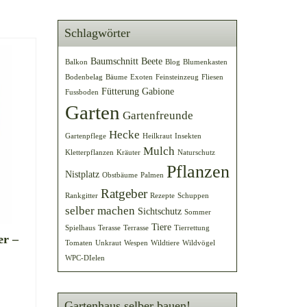
Schlagwörter
Baumschnitt
Beete
Balkon
Blog
Blumenkasten
Bodenbelag
Bäume
Exoten
Feinsteinzeug
Fliesen
Fütterung
Gabione
Fussboden
Garten
Gartenfreunde
Hecke
Gartenpflege
Heilkraut
Insekten
Mulch
Kletterpflanzen
Kräuter
Naturschutz
Pflanzen
Nistplatz
Obstbäume
Palmen
Ratgeber
Rankgitter
Rezepte
Schuppen
selber machen
Sichtschutz
Sommer
Tiere
Spielhaus
Terasse
Terrasse
Tierrettung
er –
Tomaten
Unkraut
Wespen
Wildtiere
Wildvögel
WPC-DIelen
Gartenhaus selber bauen!