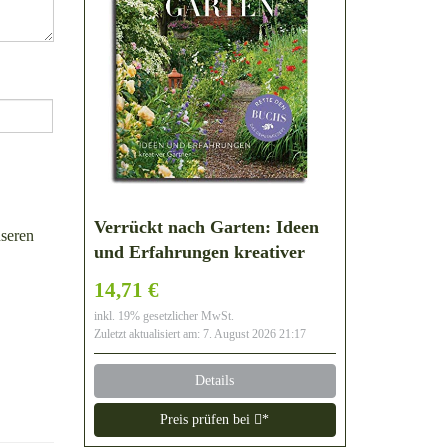
Verrückt nach Garten: Ideen
seren
und Erfahrungen kreativer
Gärtner
14,71 €
inkl. 19% gesetzlicher MwSt.
Zuletzt aktualisiert am: 7. August 2026 21:17
Details
Preis prüfen bei
*