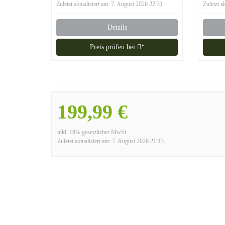
PLUS Brenner,
Zuletzt aktualisiert am: 7. August 2026 22:31
Zuletzt a
Transporträder,
Umkippsicherung
Details
Preis prüfen bei
*
199,99 €
inkl. 19% gesetzlicher MwSt.
Zuletzt aktualisiert am: 7. August 2026 21:13