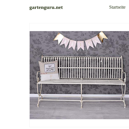
Skip
gartenguru.net
Startseite
to
main
content