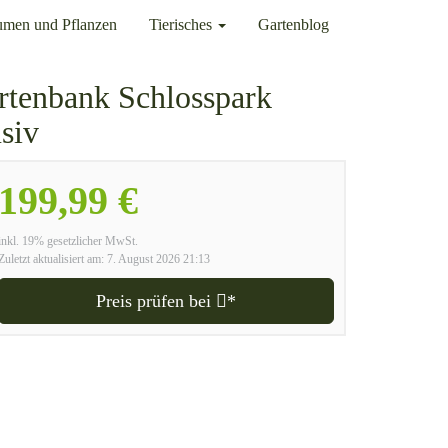
umen und Pflanzen
Tierisches
Gartenblog
rtenbank Schlosspark
siv
199,99 €
inkl. 19% gesetzlicher MwSt.
Zuletzt aktualisiert am: 7. August 2026 21:13
Preis prüfen bei
*