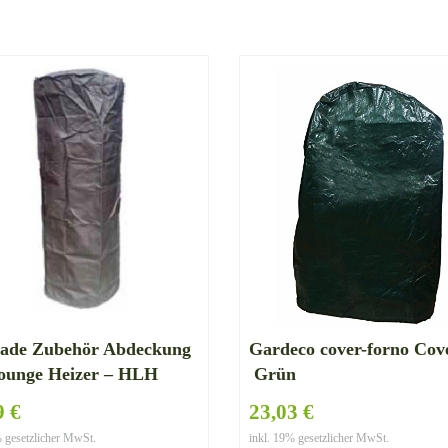
rade Zubehör Abdeckung
Gardeco cover-forno Cov
Lounge Heizer – HLH
Grün
9 €
23,03 €
% gesetzlicher MwSt.
inkl. 19% gesetzlicher MwSt.