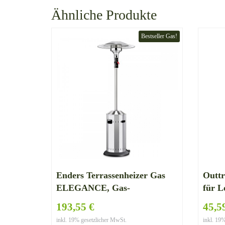
Ähnliche Produkte
Bestseller Gas!
Enders Terrassenheizer Gas
Outt
ELEGANCE, Gas-
für 
Heizstrahler 9376, Heizpilz mit
193,55 €
45,5
stufenloser Regulierung, ECO
inkl. 19% gesetzlicher MwSt.
inkl. 19