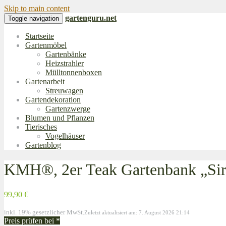
Skip to main content
gartenguru.net
Toggle navigation
Startseite
Gartenmöbel
Gartenbänke
Heizstrahler
Mülltonnenboxen
Gartenarbeit
Streuwagen
Gartendekoration
Gartenzwerge
Blumen und Pflanzen
Tierisches
Vogelhäuser
Gartenblog
KMH®, 2er Teak Gartenbank „Sir
99,90 €
inkl. 19% gesetzlicher MwSt.
Zuletzt aktualisiert am: 7. August 2026 21:14
Preis prüfen bei
*