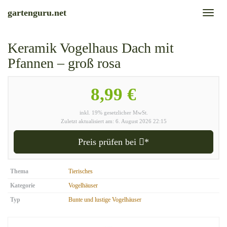
Skip
gartenguru.net
Toggl
to
naviga
main
content
Keramik Vogelhaus Dach mit
Pfannen – groß rosa
8,99 €
inkl. 19% gesetzlicher MwSt.
Zuletzt aktualisiert am: 6. August 2026 22:15
Preis prüfen bei
*
Thema
Tierisches
Kategorie
Vogelhäuser
Typ
Bunte und lustige Vogelhäuser