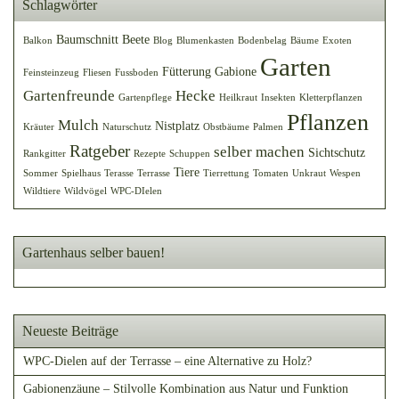
Schlagwörter
Baumschnitt
Beete
Balkon
Blog
Blumenkasten
Bodenbelag
Bäume
Exoten
Garten
Fütterung
Gabione
Feinsteinzeug
Fliesen
Fussboden
Gartenfreunde
Hecke
Gartenpflege
Heilkraut
Insekten
Kletterpflanzen
Pflanzen
Mulch
Nistplatz
Kräuter
Naturschutz
Obstbäume
Palmen
Ratgeber
selber machen
Sichtschutz
Rankgitter
Rezepte
Schuppen
Tiere
Sommer
Spielhaus
Terasse
Terrasse
Tierrettung
Tomaten
Unkraut
Wespen
Wildtiere
Wildvögel
WPC-DIelen
Gartenhaus selber bauen!
Neueste Beiträge
WPC-Dielen auf der Terrasse – eine Alternative zu Holz?
Gabionenzäune – Stilvolle Kombination aus Natur und Funktion