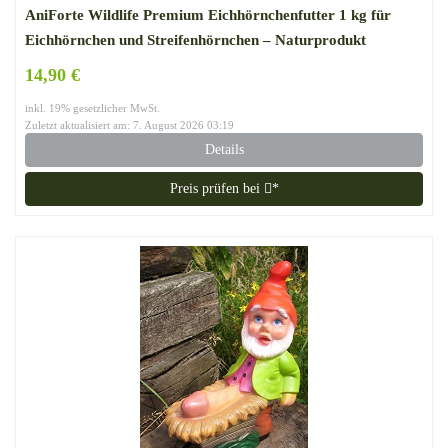
AniForte Wildlife Premium Eichhörnchenfutter 1 kg für
Eichhörnchen und Streifenhörnchen – Naturprodukt
Mischung, Besondere und artgerechte Eichhörnchen
14,90 €
Fütterung – Unsere Spezial Futtermischung
inkl. 19% gesetzlicher MwSt.
Zuletzt aktualisiert am: 7. August 2026 03:19
Details
Preis prüfen bei
*