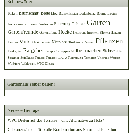
Schlagwörter
Baumschnitt
Beete
Balkon
Blog
Blumenkasten
Bodenbelag
Bäume
Exoten
Garten
Fütterung
Gabione
Feinsteinzeug
Fliesen
Fussboden
Gartenfreunde
Hecke
Gartenpflege
Heilkraut
Insekten
Kletterpflanzen
Pflanzen
Mulch
Nistplatz
Kräuter
Naturschutz
Obstbäume
Palmen
Ratgeber
selber machen
Sichtschutz
Rankgitter
Rezepte
Schuppen
Tiere
Sommer
Spielhaus
Terasse
Terrasse
Tierrettung
Tomaten
Unkraut
Wespen
Wildtiere
Wildvögel
WPC-DIelen
Gartenhaus selber bauen!
Neueste Beiträge
WPC-Dielen auf der Terrasse – eine Alternative zu Holz?
Gabionenzäune – Stilvolle Kombination aus Natur und Funktion