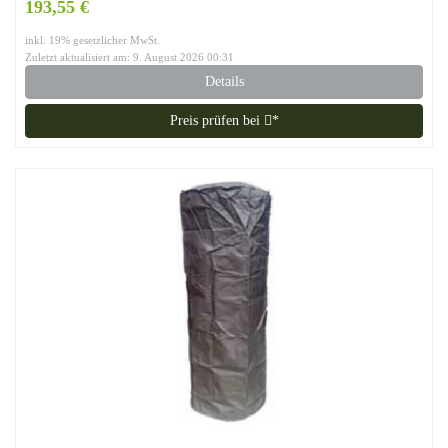
193,55 €
inkl. 19% gesetzlicher MwSt.
Zuletzt aktualisiert am: 9. August 2026 00:31
Details
Preis prüfen bei
*