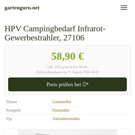
Skip
gartenguru.net
Toggl
to
naviga
main
content
HPV Campingbedarf Infrarot-
Gewerbestrahler, 27106
58,90 €
inkl. 19% gesetzlicher MwSt.
Zuletzt aktualisiert am: 9. August 2026 00:20
Preis prüfen bei
*
Thema
Gartenmöbel
Kategorie
Heizstrahler
Typ
Aufsatzheizstrahler