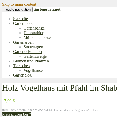
Skip to main content
gartenguru.net
Toggle navigation
Startseite
Gartenmöbel
Gartenbänke
Heizstrahler
Mülltonnenboxen
Gartenarbeit
Streuwagen
Gartendekoration
Gartenzwerge
Blumen und Pflanzen
Tierisches
Vogelhäuser
Gartenblog
Holz Vogelhaus mit Pfahl im Sha
17,99 €
inkl. 19% gesetzlicher MwSt.
Zuletzt aktualisiert am: 7. August 2026 11:25
Preis prüfen bei
*