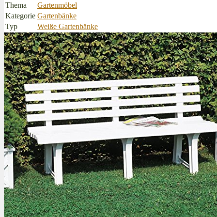
Thema
Gartenmöbel
Kategorie
Gartenbänke
Typ
Weiße Gartenbänke