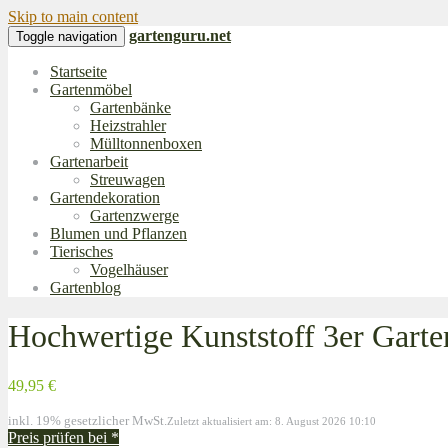
Skip to main content
gartenguru.net
Toggle navigation
Startseite
Gartenmöbel
Gartenbänke
Heizstrahler
Mülltonnenboxen
Gartenarbeit
Streuwagen
Gartendekoration
Gartenzwerge
Blumen und Pflanzen
Tierisches
Vogelhäuser
Gartenblog
Hochwertige Kunststoff 3er Gar
49,95 €
inkl. 19% gesetzlicher MwSt.
Zuletzt aktualisiert am: 8. August 2026 10:10
Preis prüfen bei
*