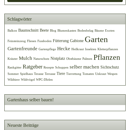
Schlagwörter
Baumschnitt
Beete
Balkon
Blog
Blumenkasten
Bodenbelag
Bäume
Exoten
Garten
Fütterung
Gabione
Feinsteinzeug
Fliesen
Fussboden
Gartenfreunde
Hecke
Gartenpflege
Heilkraut
Insekten
Kletterpflanzen
Pflanzen
Mulch
Nistplatz
Kräuter
Naturschutz
Obstbäume
Palmen
Ratgeber
selber machen
Sichtschutz
Rankgitter
Rezepte
Schuppen
Tiere
Sommer
Spielhaus
Terasse
Terrasse
Tierrettung
Tomaten
Unkraut
Wespen
Wildtiere
Wildvögel
WPC-DIelen
Gartenhaus selber bauen!
Neueste Beiträge