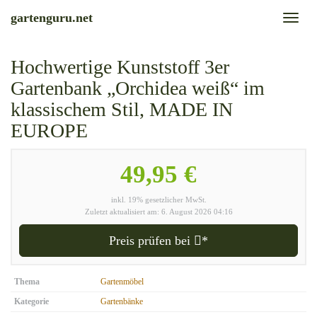
Skip
gartenguru.net
Toggl
to
naviga
main
content
Hochwertige Kunststoff 3er
Gartenbank „Orchidea weiß“ im
klassischem Stil, MADE IN
EUROPE
49,95 €
inkl. 19% gesetzlicher MwSt.
Zuletzt aktualisiert am: 6. August 2026 04:16
Preis prüfen bei
*
Thema
Gartenmöbel
Kategorie
Gartenbänke