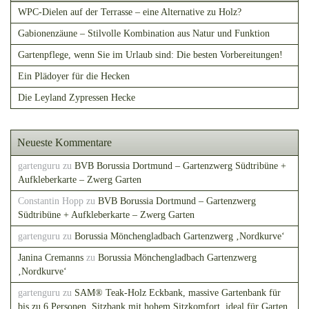
WPC-Dielen auf der Terrasse – eine Alternative zu Holz?
Gabionenzäune – Stilvolle Kombination aus Natur und Funktion
Gartenpflege, wenn Sie im Urlaub sind: Die besten Vorbereitungen!
Ein Plädoyer für die Hecken
Die Leyland Zypressen Hecke
Neueste Kommentare
gartenguru
zu
BVB Borussia Dortmund – Gartenzwerg Südtribüne +
Aufkleberkarte – Zwerg Garten
Constantin Hopp
zu
BVB Borussia Dortmund – Gartenzwerg
Südtribüne + Aufkleberkarte – Zwerg Garten
gartenguru
zu
Borussia Mönchengladbach Gartenzwerg ‚Nordkurve‘
Janina Cremanns
zu
Borussia Mönchengladbach Gartenzwerg
‚Nordkurve‘
gartenguru
zu
SAM® Teak-Holz Eckbank, massive Gartenbank für
bis zu 6 Personen, Sitzbank mit hohem Sitzkomfort, ideal für Garten