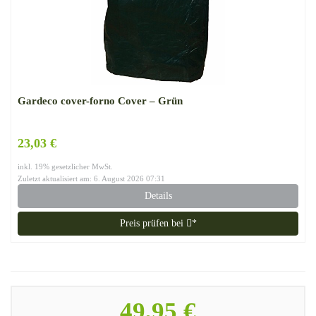
Gardeco cover-forno Cover – Grün
23,03 €
inkl. 19% gesetzlicher MwSt.
Zuletzt aktualisiert am: 6. August 2026 07:31
Details
Preis prüfen bei
*
49,95 €