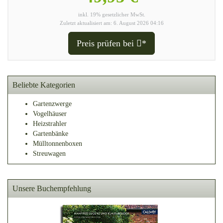
inkl. 19% gesetzlicher MwSt.
Zuletzt aktualisiert am: 6. August 2026 04:16
Preis prüfen bei
*
Beliebte Kategorien
Gartenzwerge
Vogelhäuser
Heizstrahler
Gartenbänke
Mülltonnenboxen
Streuwagen
Unsere Buchempfehlung