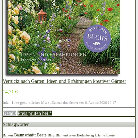
Verrückt nach Garten: Ideen und Erfahrungen kreativer Gärtner
14,71 €
inkl. 19% gesetzlicher MwSt.
Zuletzt aktualisiert am: 6. August 2026 19:17
Details
Preis prüfen bei
*
Schlagwörter
Baumschnitt
Beete
Balkon
Blog
Blumenkasten
Bodenbelag
Bäume
Exoten