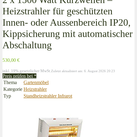
Heizstrahler für geschützten
Innen- oder Aussenbereich IP20,
Kippsicherung mit automatischer
Abschaltung
530,00 €
inkl. 19% gesetzlicher MwSt.
Zuletzt aktualisiert am: 6. August 2026 20:23
Preis prüfen bei
*
Thema
Gartenmöbel
Kategorie
Heizstrahler
Typ
Standheizstrahler Infrarot