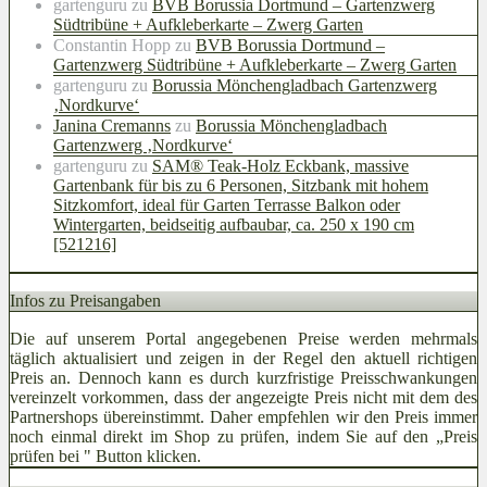
gartenguru
zu
BVB Borussia Dortmund – Gartenzwerg
Südtribüne + Aufkleberkarte – Zwerg Garten
Constantin Hopp
zu
BVB Borussia Dortmund –
Gartenzwerg Südtribüne + Aufkleberkarte – Zwerg Garten
gartenguru
zu
Borussia Mönchengladbach Gartenzwerg
‚Nordkurve‘
Janina Cremanns
zu
Borussia Mönchengladbach
Gartenzwerg ‚Nordkurve‘
gartenguru
zu
SAM® Teak-Holz Eckbank, massive
Gartenbank für bis zu 6 Personen, Sitzbank mit hohem
Sitzkomfort, ideal für Garten Terrasse Balkon oder
Wintergarten, beidseitig aufbaubar, ca. 250 x 190 cm
[521216]
Infos zu Preisangaben
Die auf unserem Portal angegebenen Preise werden mehrmals
täglich aktualisiert und zeigen in der Regel den aktuell richtigen
Preis an. Dennoch kann es durch kurzfristige Preisschwankungen
vereinzelt vorkommen, dass der angezeigte Preis nicht mit dem des
Partnershops übereinstimmt. Daher empfehlen wir den Preis immer
noch einmal direkt im Shop zu prüfen, indem Sie auf den „Preis
prüfen bei
" Button klicken.