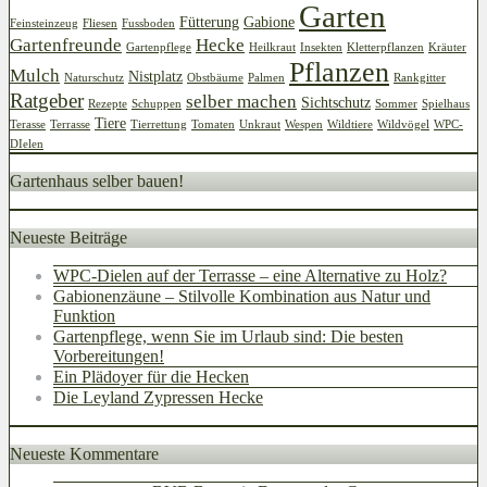
Garten
Fütterung
Gabione
Feinsteinzeug
Fliesen
Fussboden
Gartenfreunde
Hecke
Gartenpflege
Heilkraut
Insekten
Kletterpflanzen
Kräuter
Pflanzen
Mulch
Nistplatz
Naturschutz
Obstbäume
Palmen
Rankgitter
Ratgeber
selber machen
Sichtschutz
Rezepte
Schuppen
Sommer
Spielhaus
Tiere
Terasse
Terrasse
Tierrettung
Tomaten
Unkraut
Wespen
Wildtiere
Wildvögel
WPC-
DIelen
Gartenhaus selber bauen!
Neueste Beiträge
WPC-Dielen auf der Terrasse – eine Alternative zu Holz?
Gabionenzäune – Stilvolle Kombination aus Natur und
Funktion
Gartenpflege, wenn Sie im Urlaub sind: Die besten
Vorbereitungen!
Ein Plädoyer für die Hecken
Die Leyland Zypressen Hecke
Neueste Kommentare