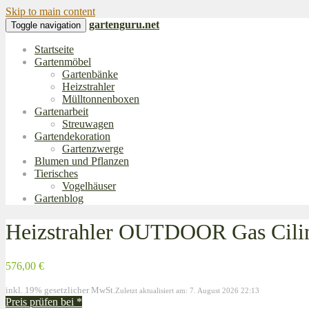
Skip to main content
gartenguru.net
Toggle navigation
Startseite
Gartenmöbel
Gartenbänke
Heizstrahler
Mülltonnenboxen
Gartenarbeit
Streuwagen
Gartendekoration
Gartenzwerge
Blumen und Pflanzen
Tierisches
Vogelhäuser
Gartenblog
Heizstrahler OUTDOOR Gas Cilind
576,00 €
inkl. 19% gesetzlicher MwSt.
Zuletzt aktualisiert am: 7. August 2026 22:13
Preis prüfen bei
*