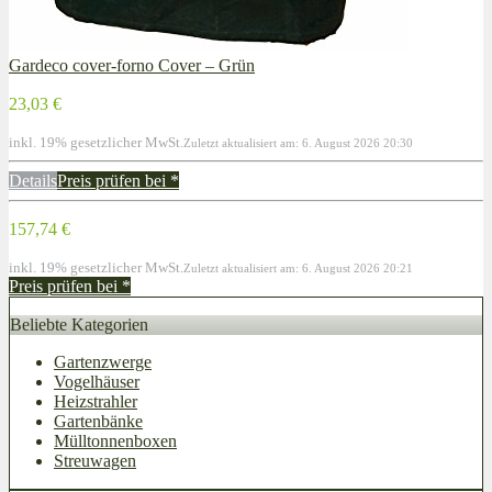
Gardeco cover-forno Cover – Grün
23,03 €
inkl. 19% gesetzlicher MwSt.
Zuletzt aktualisiert am: 6. August 2026 20:30
Details
Preis prüfen bei
*
157,74 €
inkl. 19% gesetzlicher MwSt.
Zuletzt aktualisiert am: 6. August 2026 20:21
Preis prüfen bei
*
Beliebte Kategorien
Gartenzwerge
Vogelhäuser
Heizstrahler
Gartenbänke
Mülltonnenboxen
Streuwagen