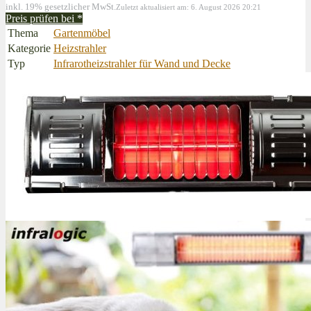
inkl. 19% gesetzlicher MwSt.
Zuletzt aktualisiert am: 6. August 2026 20:21
Preis prüfen bei
*
Thema
Gartenmöbel
Kategorie
Heizstrahler
Typ
Infrarotheizstrahler für Wand und Decke