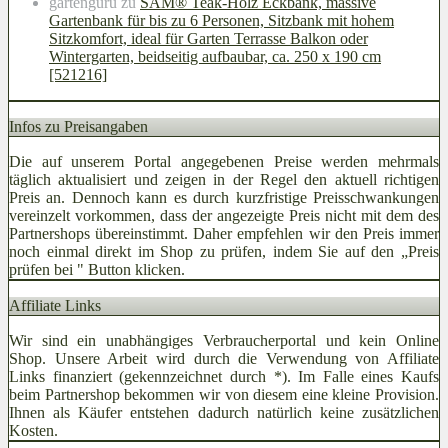
gartenguru
zu
SAM® Teak-Holz Eckbank, massive
Gartenbank für bis zu 6 Personen, Sitzbank mit hohem
Sitzkomfort, ideal für Garten Terrasse Balkon oder
Wintergarten, beidseitig aufbaubar, ca. 250 x 190 cm
[521216]
Infos zu Preisangaben
Die auf unserem Portal angegebenen Preise werden mehrmals
täglich aktualisiert und zeigen in der Regel den aktuell richtigen
Preis an. Dennoch kann es durch kurzfristige Preisschwankungen
vereinzelt vorkommen, dass der angezeigte Preis nicht mit dem des
Partnershops übereinstimmt. Daher empfehlen wir den Preis immer
noch einmal direkt im Shop zu prüfen, indem Sie auf den „Preis
prüfen bei
" Button klicken.
Affiliate Links
Wir sind ein unabhängiges Verbraucherportal und kein Online
Shop. Unsere Arbeit wird durch die Verwendung von Affiliate
Links finanziert (gekennzeichnet durch *). Im Falle eines Kaufs
beim Partnershop bekommen wir von diesem eine kleine Provision.
Ihnen als Käufer entstehen dadurch natürlich keine zusätzlichen
Kosten.