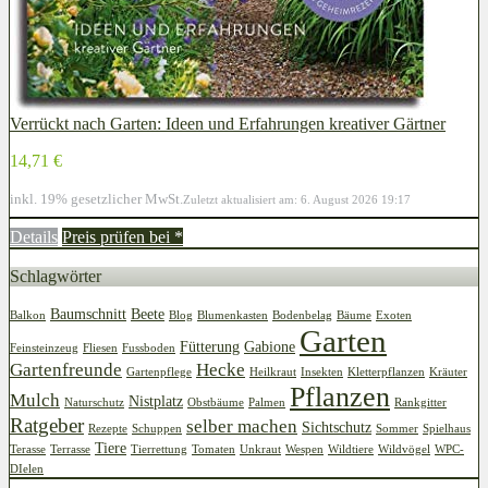
Verrückt nach Garten: Ideen und Erfahrungen kreativer Gärtner
14,71 €
inkl. 19% gesetzlicher MwSt.
Zuletzt aktualisiert am: 6. August 2026 19:17
Details
Preis prüfen bei
*
Schlagwörter
Baumschnitt
Beete
Balkon
Blog
Blumenkasten
Bodenbelag
Bäume
Exoten
Garten
Fütterung
Gabione
Feinsteinzeug
Fliesen
Fussboden
Gartenfreunde
Hecke
Gartenpflege
Heilkraut
Insekten
Kletterpflanzen
Kräuter
Pflanzen
Mulch
Nistplatz
Naturschutz
Obstbäume
Palmen
Rankgitter
Ratgeber
selber machen
Sichtschutz
Rezepte
Schuppen
Sommer
Spielhaus
Tiere
Terasse
Terrasse
Tierrettung
Tomaten
Unkraut
Wespen
Wildtiere
Wildvögel
WPC-
DIelen