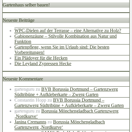
Gartenhaus selber bauen!
Neueste Beiträge
WPC-Dielen auf der Terrasse – eine Alternative zu Holz?
Gabionenzäune – Stilvolle Kombination aus Natur und
Funktion
Gartenpflege, wenn Sie im Urlaub sind: Die besten
Vorbereitungen!
Ein Plädoyer für die Hecken
Die Leyland Zypressen Hecke
Neueste Kommentare
gartenguru
zu
BVB Borussia Dortmund – Gartenzwerg
Südtribüne + Aufkleberkarte – Zwerg Garten
Constantin Hopp
zu
BVB Borussia Dortmund –
Gartenzwerg Südtribüne + Aufkleberkarte – Zwerg Garten
gartenguru
zu
Borussia Mönchengladbach Gartenzwerg
‚Nordkurve‘
Janina Cremanns
zu
Borussia Mönchengladbach
Gartenzwerg ‚Nordkurve‘