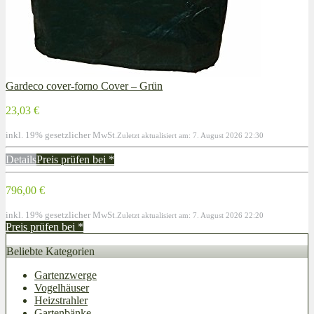
Gardeco cover-forno Cover – Grün
23,03 €
inkl. 19% gesetzlicher MwSt.
Zuletzt aktualisiert am: 7. August 2026 22:30
Details
Preis prüfen bei
*
796,00 €
inkl. 19% gesetzlicher MwSt.
Zuletzt aktualisiert am: 7. August 2026 22:20
Preis prüfen bei
*
Beliebte Kategorien
Gartenzwerge
Vogelhäuser
Heizstrahler
Gartenbänke