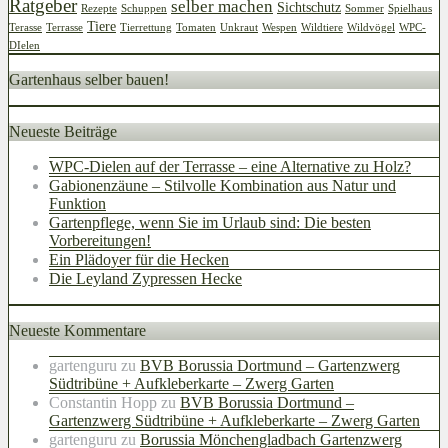
Ratgeber
selber machen
Sichtschutz
Rezepte
Schuppen
Sommer
Spielhaus
Tiere
Terasse
Terrasse
Tierrettung
Tomaten
Unkraut
Wespen
Wildtiere
Wildvögel
WPC-
DIelen
Gartenhaus selber bauen!
Neueste Beiträge
WPC-Dielen auf der Terrasse – eine Alternative zu Holz?
Gabionenzäune – Stilvolle Kombination aus Natur und
Funktion
Gartenpflege, wenn Sie im Urlaub sind: Die besten
Vorbereitungen!
Ein Plädoyer für die Hecken
Die Leyland Zypressen Hecke
Neueste Kommentare
gartenguru
zu
BVB Borussia Dortmund – Gartenzwerg
Südtribüne + Aufkleberkarte – Zwerg Garten
Constantin Hopp
zu
BVB Borussia Dortmund –
Gartenzwerg Südtribüne + Aufkleberkarte – Zwerg Garten
gartenguru
zu
Borussia Mönchengladbach Gartenzwerg