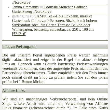
‚Nordkurve‘
Janina Cremanns
zu
Borussia Mönchengladbach
Gartenzwerg ‚Nordkurve‘
gartenguru
zu
SAM® Teak-Holz Eckbank, massive
Gartenbank für bis zu 6 Personen, Sitzbank mit hohem
Sitzkomfort, ideal für Garten Terrasse Balkon oder
Wintergarten, beidseitig aufbaubar, ca. 250 x 190 cm
[521216]
Infos zu Preisangaben
Die auf unserem Portal angegebenen Preise werden mehrmals
täglich aktualisiert und zeigen in der Regel den aktuell richtigen
Preis an. Dennoch kann es durch kurzfristige Preisschwankungen
vereinzelt vorkommen, dass der angezeigte Preis nicht mit dem des
Partnershops übereinstimmt. Daher empfehlen wir den Preis immer
noch einmal direkt im Shop zu prüfen, indem Sie auf den „Preis
prüfen bei
" Button klicken.
Affiliate Links
Wir sind ein unabhängiges Verbraucherportal und kein Online
Shop. Unsere Arbeit wird durch die Verwendung von Affiliate
Links finanziert (gekennzeichnet durch *). Im Falle eines Kaufs