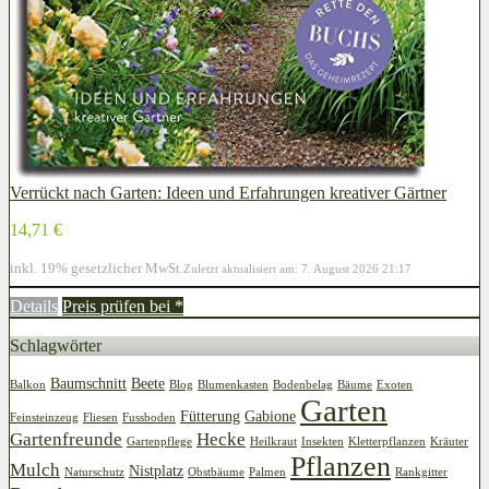
Verrückt nach Garten: Ideen und Erfahrungen kreativer Gärtner
14,71 €
inkl. 19% gesetzlicher MwSt.
Zuletzt aktualisiert am: 7. August 2026 21:17
Details
Preis prüfen bei
*
Schlagwörter
Baumschnitt
Beete
Balkon
Blog
Blumenkasten
Bodenbelag
Bäume
Exoten
Garten
Fütterung
Gabione
Feinsteinzeug
Fliesen
Fussboden
Gartenfreunde
Hecke
Gartenpflege
Heilkraut
Insekten
Kletterpflanzen
Kräuter
Pflanzen
Mulch
Nistplatz
Naturschutz
Obstbäume
Palmen
Rankgitter