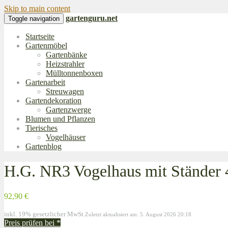
Skip to main content
gartenguru.net
Toggle navigation
Startseite
Gartenmöbel
Gartenbänke
Heizstrahler
Mülltonnenboxen
Gartenarbeit
Streuwagen
Gartendekoration
Gartenzwerge
Blumen und Pflanzen
Tierisches
Vogelhäuser
Gartenblog
H.G. NR3 Vogelhaus mit Ständer
92,90 €
inkl. 19% gesetzlicher MwSt.
Zuletzt aktualisiert am: 5. August 2026 20:18
Preis prüfen bei
*