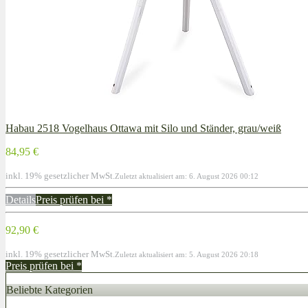
Habau 2518 Vogelhaus Ottawa mit Silo und Ständer, grau/weiß
84,95 €
inkl. 19% gesetzlicher MwSt.
Zuletzt aktualisiert am: 6. August 2026 00:12
Details
Preis prüfen bei
*
92,90 €
inkl. 19% gesetzlicher MwSt.
Zuletzt aktualisiert am: 5. August 2026 20:18
Preis prüfen bei
*
Beliebte Kategorien