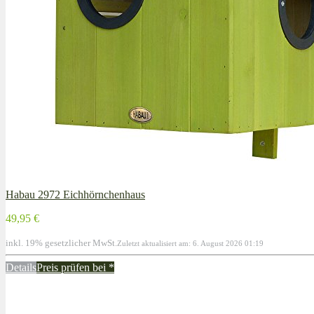
Habau 2972 Eichhörnchenhaus
49,95 €
inkl. 19% gesetzlicher MwSt.
Zuletzt aktualisiert am: 6. August 2026 01:19
Details
Preis prüfen bei
*