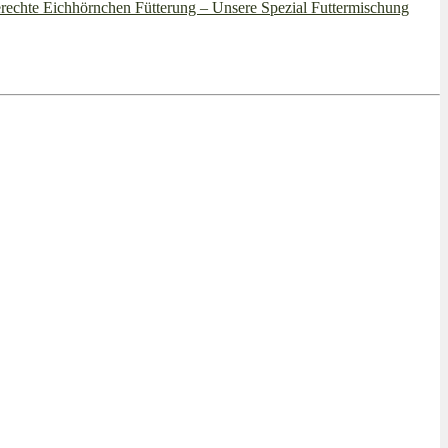
rechte Eichhörnchen Fütterung – Unsere Spezial Futtermischung