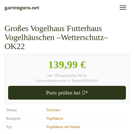
Skip
gartenguru.net
Toggl
to
naviga
main
content
Großes Vogelhaus Futterhaus
Vogelhäuschen –Wetterschutz–
OK22
139,99 €
inkl. 19% gesetzlicher MwSt.
Zuletzt aktualisiert am: 6. August 2026 09:16
Preis prüfen bei
*
Thema
Tierisches
Kategorie
Vogelhäuser
Typ
Vogelhäuser mit Ständer