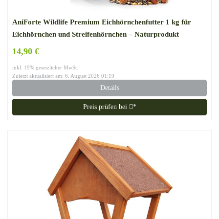
AniForte Wildlife Premium Eichhörnchenfutter 1 kg für
Eichhörnchen und Streifenhörnchen – Naturprodukt
Mischung, Besondere und artgerechte Eichhörnchen
14,90 €
Fütterung – Unsere Spezial Futtermischung
inkl. 19% gesetzlicher MwSt.
Zuletzt aktualisiert am: 6. August 2026 01:19
Details
Preis prüfen bei
*