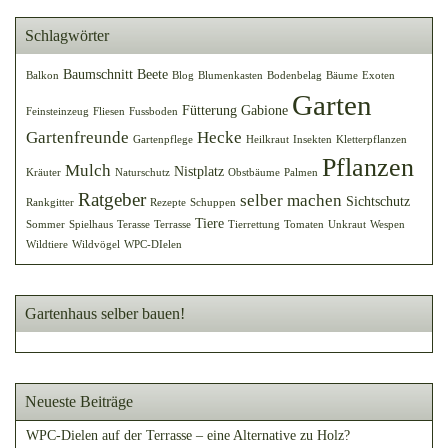
Schlagwörter
Baumschnitt
Beete
Balkon
Blog
Blumenkasten
Bodenbelag
Bäume
Exoten
Garten
Fütterung
Gabione
Feinsteinzeug
Fliesen
Fussboden
Gartenfreunde
Hecke
Gartenpflege
Heilkraut
Insekten
Kletterpflanzen
Pflanzen
Mulch
Nistplatz
Kräuter
Naturschutz
Obstbäume
Palmen
Ratgeber
selber machen
Sichtschutz
Rankgitter
Rezepte
Schuppen
Tiere
Sommer
Spielhaus
Terasse
Terrasse
Tierrettung
Tomaten
Unkraut
Wespen
Wildtiere
Wildvögel
WPC-DIelen
Gartenhaus selber bauen!
Neueste Beiträge
WPC-Dielen auf der Terrasse – eine Alternative zu Holz?