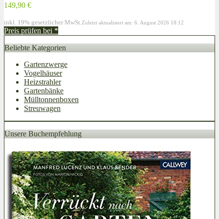
149,90 €
inkl. 19% gesetzlicher MwSt.
Zuletzt aktualisiert am: 6. August 2026 18:12
Preis prüfen bei
*
Beliebte Kategorien
Gartenzwerge
Vogelhäuser
Heizstrahler
Gartenbänke
Mülltonnenboxen
Streuwagen
Unsere Buchempfehlung