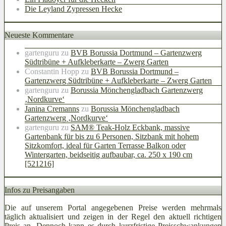
Die Leyland Zypressen Hecke
Neueste Kommentare
gartenguru
zu
BVB Borussia Dortmund – Gartenzwerg
Südtribüne + Aufkleberkarte – Zwerg Garten
Constantin Hopp
zu
BVB Borussia Dortmund –
Gartenzwerg Südtribüne + Aufkleberkarte – Zwerg Garten
gartenguru
zu
Borussia Mönchengladbach Gartenzwerg
‚Nordkurve‘
Janina Cremanns
zu
Borussia Mönchengladbach
Gartenzwerg ‚Nordkurve‘
gartenguru
zu
SAM® Teak-Holz Eckbank, massive
Gartenbank für bis zu 6 Personen, Sitzbank mit hohem
Sitzkomfort, ideal für Garten Terrasse Balkon oder
Wintergarten, beidseitig aufbaubar, ca. 250 x 190 cm
[521216]
Infos zu Preisangaben
Die auf unserem Portal angegebenen Preise werden mehrmals
täglich aktualisiert und zeigen in der Regel den aktuell richtigen
Preis an. Dennoch kann es durch kurzfristige Preisschwankungen