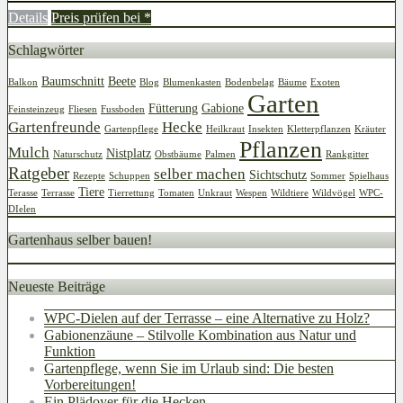
Details
Preis prüfen bei
*
Schlagwörter
Baumschnitt
Beete
Balkon
Blog
Blumenkasten
Bodenbelag
Bäume
Exoten
Garten
Fütterung
Gabione
Feinsteinzeug
Fliesen
Fussboden
Gartenfreunde
Hecke
Gartenpflege
Heilkraut
Insekten
Kletterpflanzen
Kräuter
Pflanzen
Mulch
Nistplatz
Naturschutz
Obstbäume
Palmen
Rankgitter
Ratgeber
selber machen
Sichtschutz
Rezepte
Schuppen
Sommer
Spielhaus
Tiere
Terasse
Terrasse
Tierrettung
Tomaten
Unkraut
Wespen
Wildtiere
Wildvögel
WPC-
DIelen
Gartenhaus selber bauen!
Neueste Beiträge
WPC-Dielen auf der Terrasse – eine Alternative zu Holz?
Gabionenzäune – Stilvolle Kombination aus Natur und
Funktion
Gartenpflege, wenn Sie im Urlaub sind: Die besten
Vorbereitungen!
Ein Plädoyer für die Hecken