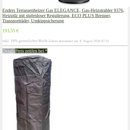
Enders Terrassenheizer Gas ELEGANCE, Gas-Heizstrahler 9376,
Heizpilz mit stufenloser Regulierung, ECO PLUS Brenner,
Transporträder, Umkippsicherung
193,55 €
inkl. 19% gesetzlicher MwSt.
Zuletzt aktualisiert am: 6. August 2026 07:31
Details
Preis prüfen bei
*