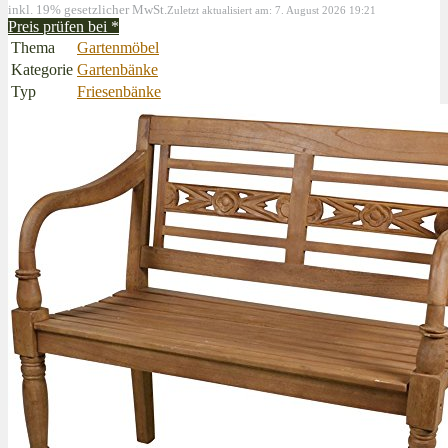
inkl. 19% gesetzlicher MwSt.
Zuletzt aktualisiert am: 7. August 2026 19:21
Preis prüfen bei
*
Thema
Gartenmöbel
Kategorie
Gartenbänke
Typ
Friesenbänke