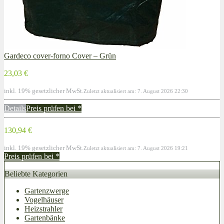
Gardeco cover-forno Cover – Grün
23,03 €
inkl. 19% gesetzlicher MwSt.
Zuletzt aktualisiert am: 7. August 2026 22:30
Details
Preis prüfen bei
*
130,94 €
inkl. 19% gesetzlicher MwSt.
Zuletzt aktualisiert am: 7. August 2026 19:21
Preis prüfen bei
*
Beliebte Kategorien
Gartenzwerge
Vogelhäuser
Heizstrahler
Gartenbänke