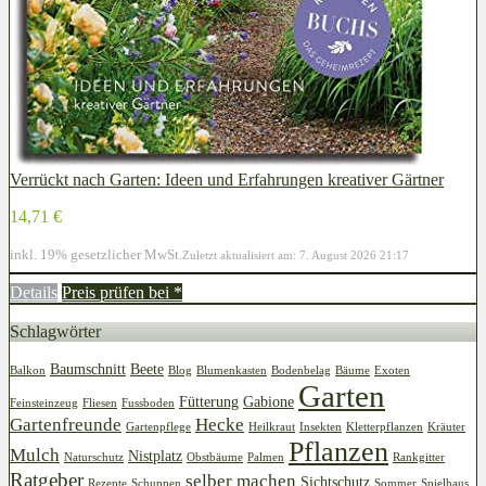
Verrückt nach Garten: Ideen und Erfahrungen kreativer Gärtner
14,71 €
inkl. 19% gesetzlicher MwSt.
Zuletzt aktualisiert am: 7. August 2026 21:17
Details
Preis prüfen bei
*
Schlagwörter
Baumschnitt
Beete
Balkon
Blog
Blumenkasten
Bodenbelag
Bäume
Exoten
Garten
Fütterung
Gabione
Feinsteinzeug
Fliesen
Fussboden
Gartenfreunde
Hecke
Gartenpflege
Heilkraut
Insekten
Kletterpflanzen
Kräuter
Pflanzen
Mulch
Nistplatz
Naturschutz
Obstbäume
Palmen
Rankgitter
Ratgeber
selber machen
Sichtschutz
Rezepte
Schuppen
Sommer
Spielhaus