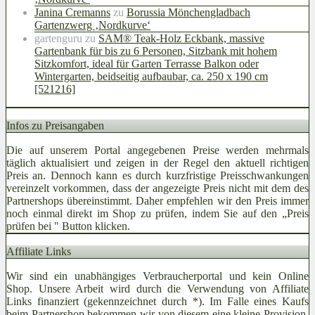
Janina Cremanns
zu
Borussia Mönchengladbach
Gartenzwerg ‚Nordkurve‘
gartenguru
zu
SAM® Teak-Holz Eckbank, massive
Gartenbank für bis zu 6 Personen, Sitzbank mit hohem
Sitzkomfort, ideal für Garten Terrasse Balkon oder
Wintergarten, beidseitig aufbaubar, ca. 250 x 190 cm
[521216]
Infos zu Preisangaben
Die auf unserem Portal angegebenen Preise werden mehrmals
täglich aktualisiert und zeigen in der Regel den aktuell richtigen
Preis an. Dennoch kann es durch kurzfristige Preisschwankungen
vereinzelt vorkommen, dass der angezeigte Preis nicht mit dem des
Partnershops übereinstimmt. Daher empfehlen wir den Preis immer
noch einmal direkt im Shop zu prüfen, indem Sie auf den „Preis
prüfen bei
" Button klicken.
Affiliate Links
Wir sind ein unabhängiges Verbraucherportal und kein Online
Shop. Unsere Arbeit wird durch die Verwendung von Affiliate
Links finanziert (gekennzeichnet durch *). Im Falle eines Kaufs
beim Partnershop bekommen wir von diesem eine kleine Provision.