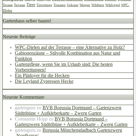
Tiere
Terasse
Terrasse
Tierrettung
Tomaten
Unkraut
Wespen
Wildtiere
Wildvögel
WPC-
DIelen
Gartenhaus selber bauen!
Neueste Beiträge
WPC-Dielen auf der Terrasse – eine Alternative zu Holz?
Gabionenzäune – Stilvolle Kombination aus Natur und
Funktion
Gartenpflege, wenn Sie im Urlaub sind: Die besten
Vorbereitungen!
Ein Plädoyer für die Hecken
Die Leyland Zypressen Hecke
Neueste Kommentare
gartenguru
zu
BVB Borussia Dortmund – Gartenzwerg
Südtribüne + Aufkleberkarte – Zwerg Garten
Constantin Hopp
zu
BVB Borussia Dortmund –
Gartenzwerg Südtribüne + Aufkleberkarte – Zwerg Garten
gartenguru
zu
Borussia Mönchengladbach Gartenzwerg
‚Nordkurve‘