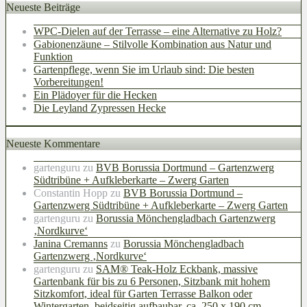
Neueste Beiträge
WPC-Dielen auf der Terrasse – eine Alternative zu Holz?
Gabionenzäune – Stilvolle Kombination aus Natur und
Funktion
Gartenpflege, wenn Sie im Urlaub sind: Die besten
Vorbereitungen!
Ein Plädoyer für die Hecken
Die Leyland Zypressen Hecke
Neueste Kommentare
gartenguru
zu
BVB Borussia Dortmund – Gartenzwerg
Südtribüne + Aufkleberkarte – Zwerg Garten
Constantin Hopp
zu
BVB Borussia Dortmund –
Gartenzwerg Südtribüne + Aufkleberkarte – Zwerg Garten
gartenguru
zu
Borussia Mönchengladbach Gartenzwerg
‚Nordkurve‘
Janina Cremanns
zu
Borussia Mönchengladbach
Gartenzwerg ‚Nordkurve‘
gartenguru
zu
SAM® Teak-Holz Eckbank, massive
Gartenbank für bis zu 6 Personen, Sitzbank mit hohem
Sitzkomfort, ideal für Garten Terrasse Balkon oder
Wintergarten, beidseitig aufbaubar, ca. 250 x 190 cm