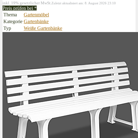
inkl. 19% gesetzlicher MwSt.
Zuletzt aktualisiert am: 8. August 2026 23:10
Preis prüfen bei
*
Thema
Gartenmöbel
Kategorie
Gartenbänke
Typ
Weiße Gartenbänke