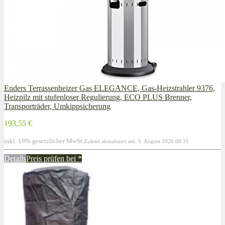
Enders Terrassenheizer Gas ELEGANCE, Gas-Heizstrahler 9376,
Heizpilz mit stufenloser Regulierung, ECO PLUS Brenner,
Transporträder, Umkippsicherung
193,55 €
inkl. 19% gesetzlicher MwSt.
Zuletzt aktualisiert am: 9. August 2026 00:31
Details
Preis prüfen bei
*