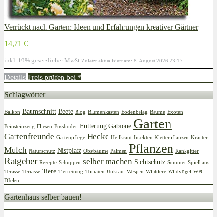
Verrückt nach Garten: Ideen und Erfahrungen kreativer Gärtner
14,71 €
inkl. 19% gesetzlicher MwSt.
Zuletzt aktualisiert am: 8. August 2026 23:17
Details
Preis prüfen bei
*
Schlagwörter
Baumschnitt
Beete
Balkon
Blog
Blumenkasten
Bodenbelag
Bäume
Exoten
Garten
Fütterung
Gabione
Feinsteinzeug
Fliesen
Fussboden
Gartenfreunde
Hecke
Gartenpflege
Heilkraut
Insekten
Kletterpflanzen
Kräuter
Pflanzen
Mulch
Nistplatz
Naturschutz
Obstbäume
Palmen
Rankgitter
Ratgeber
selber machen
Sichtschutz
Rezepte
Schuppen
Sommer
Spielhaus
Tiere
Terasse
Terrasse
Tierrettung
Tomaten
Unkraut
Wespen
Wildtiere
Wildvögel
WPC-
DIelen
Gartenhaus selber bauen!