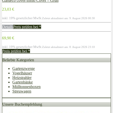
Gardeco cover-forno Cover – Grün
23,03 €
inkl. 19% gesetzlicher MwSt.
Zuletzt aktualisiert am: 9. August 2026 00:30
Details
Preis prüfen bei
*
69,90 €
inkl. 19% gesetzlicher MwSt.
Zuletzt aktualisiert am: 8. August 2026 23:10
Preis prüfen bei
*
Beliebte Kategorien
Gartenzwerge
Vogelhäuser
Heizstrahler
Gartenbänke
Mülltonnenboxen
Streuwagen
Unsere Buchempfehlung