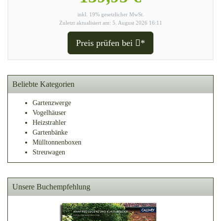
inkl. 19% gesetzlicher MwSt.
Zuletzt aktualisiert am: 5. August 2026 16:11
Preis prüfen bei
*
Beliebte Kategorien
Gartenzwerge
Vogelhäuser
Heizstrahler
Gartenbänke
Mülltonnenboxen
Streuwagen
Unsere Buchempfehlung