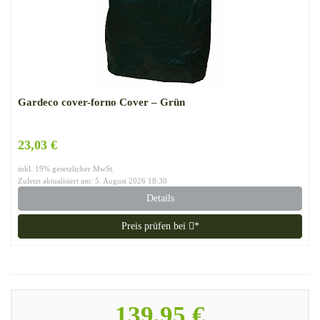
Gardeco cover-forno Cover – Grün
23,03 €
inkl. 19% gesetzlicher MwSt.
Zuletzt aktualisiert am: 5. August 2026 18:30
Details
Preis prüfen bei
*
139,95 €