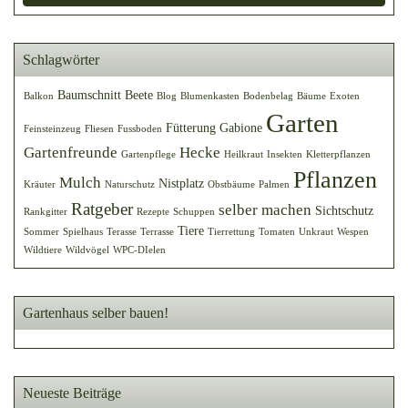
Schlagwörter
Baumschnitt
Beete
Balkon
Blog
Blumenkasten
Bodenbelag
Bäume
Exoten
Garten
Fütterung
Gabione
Feinsteinzeug
Fliesen
Fussboden
Gartenfreunde
Hecke
Gartenpflege
Heilkraut
Insekten
Kletterpflanzen
Pflanzen
Mulch
Nistplatz
Kräuter
Naturschutz
Obstbäume
Palmen
Ratgeber
selber machen
Sichtschutz
Rankgitter
Rezepte
Schuppen
Tiere
Sommer
Spielhaus
Terasse
Terrasse
Tierrettung
Tomaten
Unkraut
Wespen
Wildtiere
Wildvögel
WPC-DIelen
Gartenhaus selber bauen!
Neueste Beiträge