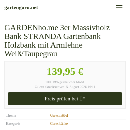
Skip
gartenguru.net
Toggl
to
naviga
main
content
GARDENho.me 3er Massivholz
Bank STRANDA Gartenbank
Holzbank mit Armlehne
Weiß/Taupegrau
139,95 €
inkl. 19% gesetzlicher MwSt.
Zuletzt aktualisiert am: 5. August 2026 16:11
Preis prüfen bei
*
Thema
Gartenmöbel
Kategorie
Gartenbänke