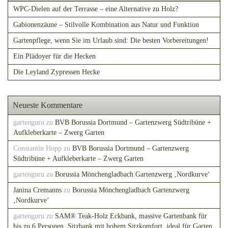
WPC-Dielen auf der Terrasse – eine Alternative zu Holz?
Gabionenzäune – Stilvolle Kombination aus Natur und Funktion
Gartenpflege, wenn Sie im Urlaub sind: Die besten Vorbereitungen!
Ein Plädoyer für die Hecken
Die Leyland Zypressen Hecke
Neueste Kommentare
gartenguru
zu
BVB Borussia Dortmund – Gartenzwerg Südtribüne +
Aufkleberkarte – Zwerg Garten
Constantin Hopp
zu
BVB Borussia Dortmund – Gartenzwerg
Südtribüne + Aufkleberkarte – Zwerg Garten
gartenguru
zu
Borussia Mönchengladbach Gartenzwerg ‚Nordkurve‘
Janina Cremanns
zu
Borussia Mönchengladbach Gartenzwerg
‚Nordkurve‘
gartenguru
zu
SAM® Teak-Holz Eckbank, massive Gartenbank für
bis zu 6 Personen, Sitzbank mit hohem Sitzkomfort, ideal für Garten